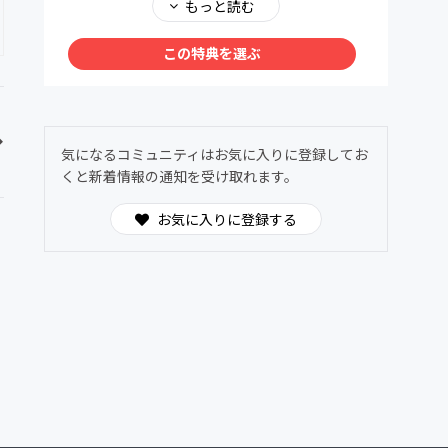
メンバー同士で、深く、安心して語り合える場
もっと読む
を用意しました。ヌーソロジーの世界観に共鳴
する仲間たちが集う24時間オープンの対話空
この特典を選ぶ
間。
わからないことは気軽に質問OK。日常的に気
づきや学びを共有できます。
気になるコミュニティはお気に入りに登録してお
くと新着情報の通知を受け取れます。
お気に入りに登録する