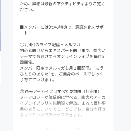
ため、詳細は最新のアクティビティよりご覧く
ださい。
■メンバーには3つの特典で、意識進化をサポ
ート！
① 月4回のライブ配信 + メルマガ
初心者向けからエキスパート向けまで、幅広い
テーマでお届けするオンラインライブを毎月5
回開催。
メンバー限定のメルマガも月１回配信。“もう
ひとりのあなた”を、ご自身のペースでじっく
り育てていけます。
② 過去アーカイブはすべて見放題（無期限）
ヌーソロジーが体系的に学べる、膨大なアーカ
イブライブラリを無期限で解放。まるで百科事
典のように、いつでも、どこでも、自分の好き
なタイミングでアクセスできます。
③ メンバー限定Discordコミュニティ