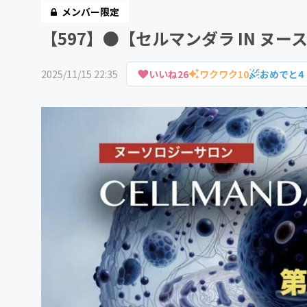
メンバー限定
【597】●【セルマンダラ IN ヌ
2025/11/15 22:35
いいね
26
ワクワク
10
おめでと
4