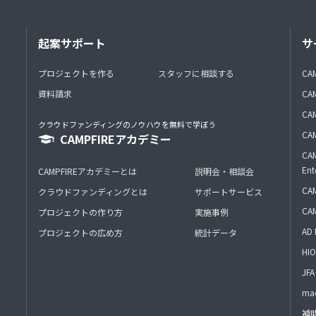
起案サポート
サ
プロジェクトを作る
スタッフに相談する
CA
資料請求
CA
CAM
クラウドファンディングのノウハウを無料で学ぼう
CAM
CAMPFIREアカデミー
CAM
Ent
CAMPFIREアカデミーとは
説明会・相談会
CAM
クラウドファンディングとは
サポートサービス
CA
プロジェクトの作り方
実施事例
AD 
プロジェクトの広め方
統計データ
HIO
J
mac
補