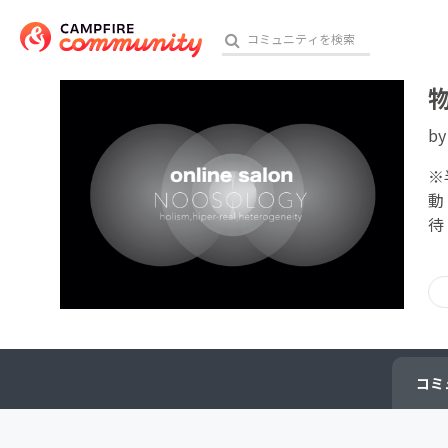
b
おす
※
動
待
アート・写真
テクノロジー・ガジェット
映像・映画
ビジネス・起業
コミ
チャレンジ