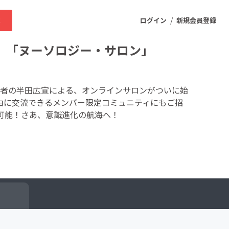
/
求
ログイン
新規会員登録
 「ヌーソロジー・サロン」
ニティ
者の半田広宣による、オンラインサロンがついに始
由に交流できるメンバー限定コミュニティにもご招
可能！さあ、意識進化の航海へ！
プロダクト
ファッション
スポーツ
ケア
まちづくり・地域活性化
ー