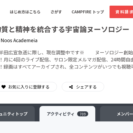
はじめ方はこちら
さがす
CAMPFIRE トップ
資料請
物質と精神を統合する宇宙論ヌーソロジー
y
Noos Academeia
すめのコミュニティ
人気のコミュニティ
新着のコミュ
半田広宣急逝に際し、現在調整中です※ ヌーソロジー創始
！月に4回のライブ配信、サロン限定メルマガ配信、24時間自
！録画はすべてアーカイプされ、全コンテンツがいつでも視聴
音楽
舞台・パフォーマンス
ゲーム・サービス開発
フード・飲食店
お気に入りに登録する
シェアする
書籍・雑誌出版
アニメ・漫画
ソーシャルグッド
ビューティー・ヘルス
ュニティ
トップ
アクティビティ
メンバ
709