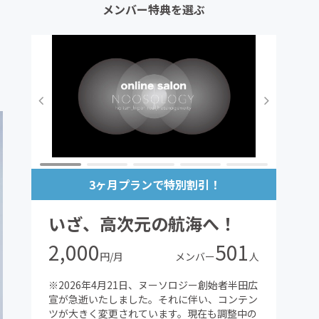
メンバー特典を選ぶ
3ヶ月プランで特別割引！
いざ、高次元の航海へ！
2,000
501
円/月
メンバー
人
※2026年4月21日、ヌーソロジー創始者半田広
宣が急逝いたしました。それに伴い、コンテン
ツが大きく変更されています。現在も調整中の