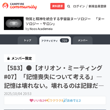
/
資料請求
ログイン
新規会員登録
物質と精神を統合する宇宙論ヌーソロジー 「ヌー
ソロジー・サロン」
by
Noos Academeia
トップ
709
メンバー
アクティビティ
メンバー限定
【583】●【オリオン・ミーティング
#07】「記憶喪失について考える」—
記憶は壊れない。壊れるのは記録だ—
2025/10/04 20:53
いいね
24
ワクワク
8
おめでと
2