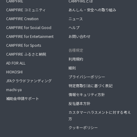
CAMPFIRE
CAMPFIREとは
CAMPFIRE コミュニティ
あんしん・安全への取り組み
CAMPFIRE Creation
ニュース
CAMPFIRE for Social Good
ヘルプ
CAMPFIRE for Entertainment
お問い合わせ
CAMPFIRE for Sports
各種規定
CAMPFIRE ふるさと納税
利用規約
AD FOR ALL
細則
HIOKOSHI
プライバシーポリシー
JFAクラウドファンディング
特定商取引法に基づく表記
machi-ya
情報セキュリティ方針
補助金申請サポート
反社基本方針
カスタマーハラスメントに対する考え
方
クッキーポリシー