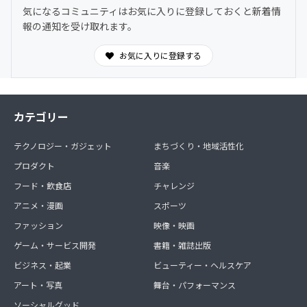
時間オープンの対話空間。
気になるコミュニティはお気に入りに登録しておくと新着情
わからないことは気軽に質問OK。日常的に気づきや学び
報の通知を受け取れます。
を共有できます。
お気に入りに登録する
カテゴリー
テクノロジー・ガジェット
まちづくり・地域活性化
プロダクト
音楽
フード・飲食店
チャレンジ
アニメ・漫画
スポーツ
ファッション
映像・映画
ゲーム・サービス開発
書籍・雑誌出版
ビジネス・起業
ビューティー・ヘルスケア
アート・写真
舞台・パフォーマンス
ソーシャルグッド