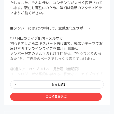
たしました。それに伴い、コンテンツが大きく変更されて
います。現在も調整中のため、詳細は最新のアクティビテ
ィよりご覧ください。
■メンバーには3つの特典で、意識進化をサポート！
① 月4回のライブ配信 + メルマガ
初心者向けからエキスパート向けまで、幅広いテーマでお
届けするオンラインライブを毎月5回開催。
メンバー限定のメルマガも月１回配信。“もうひとりのあ
なた”を、ご自身のペースでじっくり育てていけます。
② 過去アーカイブはすべて見放題（無期限）
ヌーソロジーが体系的に学べる、膨大なアーカイブライブ
ラリを無期限で解放。まるで百科事典のように、いつで
も、どこでも、自分の好きなタイミングでアクセスできま
もっと読む
す。
この特典を選ぶ
③ メンバー限定Discordコミュニティ
メンバー同士で、深く、安心して語り合える場を用意しま
した。ヌーソロジーの世界観に共鳴する仲間たちが集う24