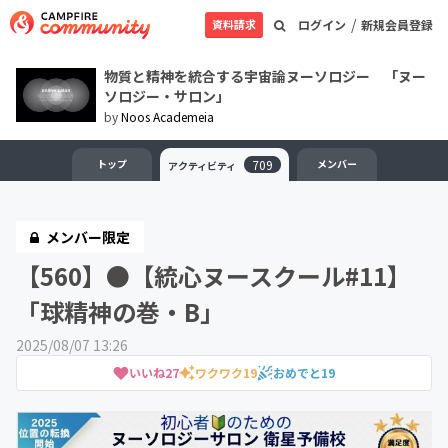
/
資料請求
ログイン
新規会員登録
物質と精神を統合する宇宙論ヌーソロジー 「ヌー
ソロジー・サロン」
by
Noos Academeia
トップ
709
メンバー
アクティビティ
メンバー限定
【560】●【統心ヌースクール#11】
「球精神の巻・B」
2025/08/07 13:26
いいね
27
ワクワク
19
おめでと
19