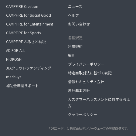
CAMPFIRE Creation
ニュース
CAMPFIRE for Social Good
ヘルプ
CAMPFIRE for Entertainment
お問い合わせ
CAMPFIRE for Sports
各種規定
CAMPFIRE ふるさと納税
利用規約
AD FOR ALL
細則
HIOKOSHI
プライバシーポリシー
JFAクラウドファンディング
特定商取引法に基づく表記
machi-ya
情報セキュリティ方針
補助金申請サポート
反社基本方針
カスタマーハラスメントに対する考え
方
クッキーポリシー
「QRコード」は株式会社デンソーウェーブの登録商標です。