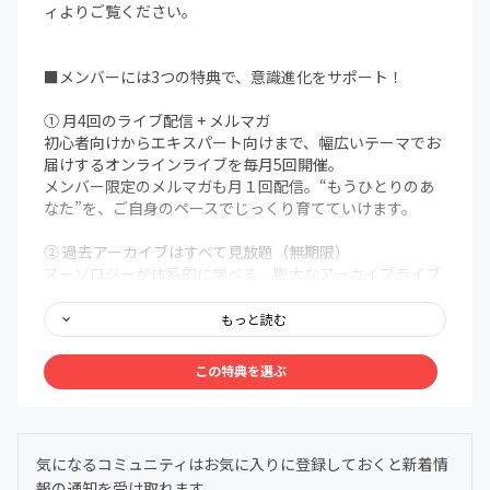
ィよりご覧ください。
■メンバーには3つの特典で、意識進化をサポート！
① 月4回のライブ配信 + メルマガ
初心者向けからエキスパート向けまで、幅広いテーマでお
届けするオンラインライブを毎月5回開催。
メンバー限定のメルマガも月１回配信。“もうひとりのあ
なた”を、ご自身のペースでじっくり育てていけます。
② 過去アーカイブはすべて見放題（無期限）
ヌーソロジーが体系的に学べる、膨大なアーカイブライブ
ラリを無期限で解放。まるで百科事典のように、いつで
も、どこでも、自分の好きなタイミングでアクセスできま
もっと読む
す。
この特典を選ぶ
③ メンバー限定Discordコミュニティ
メンバー同士で、深く、安心して語り合える場を用意しま
した。ヌーソロジーの世界観に共鳴する仲間たちが集う24
時間オープンの対話空間。
気になるコミュニティはお気に入りに登録しておくと新着情
わからないことは気軽に質問OK。日常的に気づきや学び
報の通知を受け取れます。