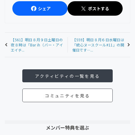
シェア
ポストする
【561】明日８月９日土曜日の
【559】明日８月６日水曜日は
夜８時は「Bar ih（バー・アイ
「統心ヌースクール#11」の開
エイチ...
催日です—...
アクティビティの一覧を見る
コミュニティを見る
メンバー特典を選ぶ