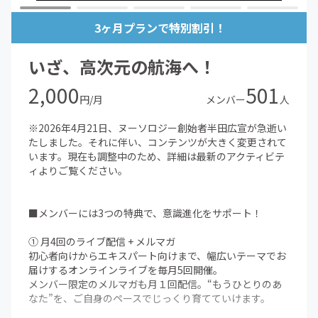
3ヶ月プランで特別割引！
いざ、高次元の航海へ！
2,000
501
円/月
メンバー
人
※2026年4月21日、ヌーソロジー創始者半田広宣が急逝い
たしました。それに伴い、コンテンツが大きく変更されて
います。現在も調整中のため、詳細は最新のアクティビテ
ィよりご覧ください。
■メンバーには3つの特典で、意識進化をサポート！
① 月4回のライブ配信 + メルマガ
初心者向けからエキスパート向けまで、幅広いテーマでお
届けするオンラインライブを毎月5回開催。
メンバー限定のメルマガも月１回配信。“もうひとりのあ
なた”を、ご自身のペースでじっくり育てていけます。