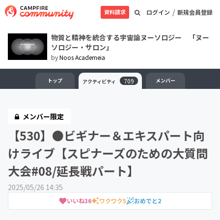
/
資料請求
ログイン
新規会員登録
物質と精神を統合する宇宙論ヌーソロジー 「ヌー
ソロジー・サロン」
by
Noos Academeia
トップ
709
メンバー
アクティビティ
メンバー限定
【530】●ビギナー＆エキスパート向
けライブ【スピナーズのための大質問
大会#08/延長戦パート】
2025/05/26 14:35
いいね
36
ワクワク
5
おめでと
2