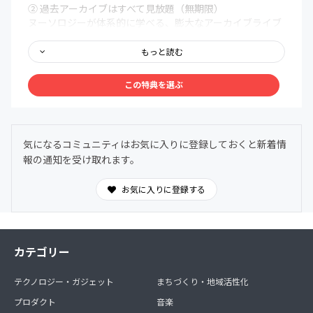
② 過去アーカイブはすべて見放題（無期限）
ヌーソロジーが体系的に学べる、膨大なアーカイブライブ
ラリを無期限で解放。まるで百科事典のように、いつで
も、どこでも、自分の好きなタイミングでアクセスできま
もっと読む
す。
この特典を選ぶ
③ メンバー限定Discordコミュニティ
メンバー同士で、深く、安心して語り合える場を用意しま
した。ヌーソロジーの世界観に共鳴する仲間たちが集う24
時間オープンの対話空間。
気になるコミュニティはお気に入りに登録しておくと新着情
わからないことは気軽に質問OK。日常的に気づきや学び
報の通知を受け取れます。
を共有できます。
お気に入りに登録する
カテゴリー
テクノロジー・ガジェット
まちづくり・地域活性化
プロダクト
音楽