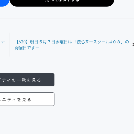
イナ
【520】明日５月７日水曜日は「統心ヌースクール#０８」の
開催日です—...
ビティの一覧を見る
ュニティを見る