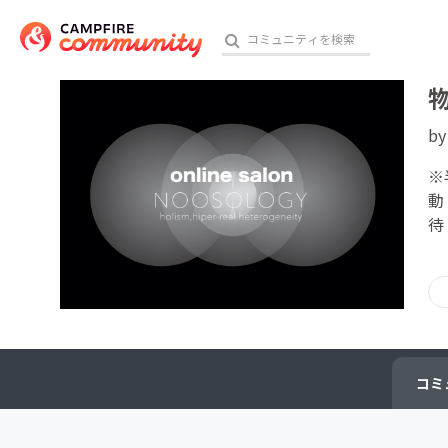
b
おす
※
動
待
アート・写真
テクノロジー・ガジェット
映像・映画
ビジネス・起業
コミ
チャレンジ