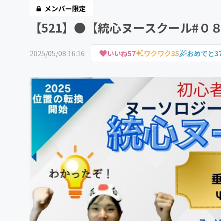
メンバー限定
【521】●【統心ヌースクール#０
2025/05/08 16:16
いいね
57
ワクワク
35
おめでと
3