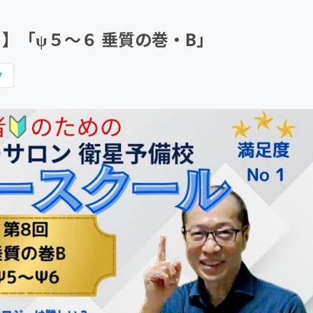
CAMPFIRE for Social Good
CAMPFIRE Creation
８】「ψ５～６ 垂質の巻・B」
7