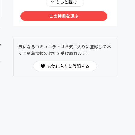
メンバー同士で、深く、安心して語り合える場
もっと読む
を用意しました。ヌーソロジーの世界観に共鳴
する仲間たちが集う24時間オープンの対話空
この特典を選ぶ
間。
わからないことは気軽に質問OK。日常的に気
づきや学びを共有できます。
気になるコミュニティはお気に入りに登録してお
くと新着情報の通知を受け取れます。
お気に入りに登録する