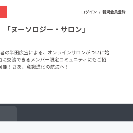
/
求
ログイン
新規会員登録
 「ヌーソロジー・サロン」
ニティ
者の半田広宣による、オンラインサロンがついに始
由に交流できるメンバー限定コミュニティにもご招
可能！さあ、意識進化の航海へ！
プロダクト
ファッション
スポーツ
ケア
まちづくり・地域活性化
ー