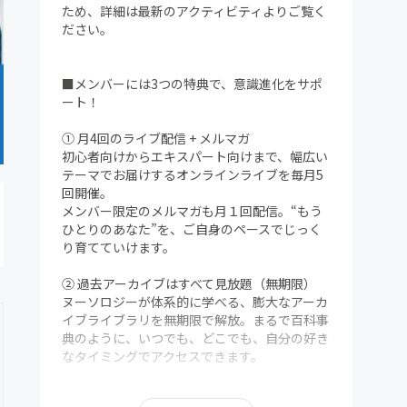
ため、詳細は最新のアクティビティよりご覧く
ださい。
■メンバーには3つの特典で、意識進化をサポ
ート！
① 月4回のライブ配信 + メルマガ
初心者向けからエキスパート向けまで、幅広い
テーマでお届けするオンラインライブを毎月5
回開催。
メンバー限定のメルマガも月１回配信。“もう
ひとりのあなた”を、ご自身のペースでじっく
り育てていけます。
② 過去アーカイブはすべて見放題（無期限）
ヌーソロジーが体系的に学べる、膨大なアーカ
イブライブラリを無期限で解放。まるで百科事
典のように、いつでも、どこでも、自分の好き
なタイミングでアクセスできます。
③ メンバー限定Discordコミュニティ