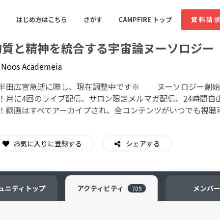
はじめ方はこちら
さがす
CAMPFIRE トップ
資料請
物質と精神を統合する宇宙論ヌーソロジー
y
Noos Academeia
すめのコミュニティ
人気のコミュニティ
新着のコミュ
半田広宣急逝に際し、現在調整中です※ ヌーソロジー創始
！月に4回のライブ配信、サロン限定メルマガ配信、24時間自
！録画はすべてアーカイプされ、全コンテンツがいつでも視聴
音楽
舞台・パフォーマンス
ゲーム・サービス開発
フード・飲食店
お気に入りに登録する
シェアする
書籍・雑誌出版
アニメ・漫画
ソーシャルグッド
ビューティー・ヘルス
ュニティ
トップ
アクティビティ
メンバ
709