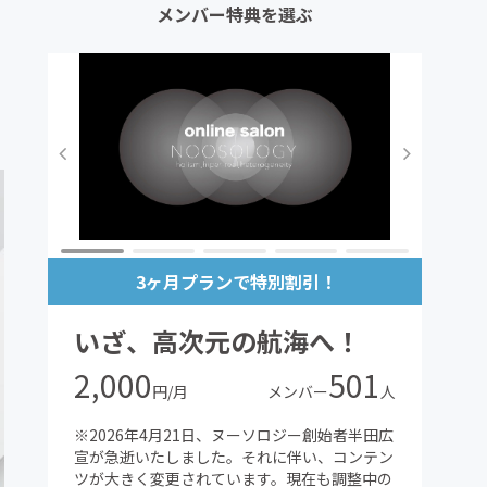
メンバー特典を選ぶ
3ヶ月プランで特別割引！
いざ、高次元の航海へ！
2,000
501
円/月
メンバー
人
※2026年4月21日、ヌーソロジー創始者半田広
宣が急逝いたしました。それに伴い、コンテン
ツが大きく変更されています。現在も調整中の