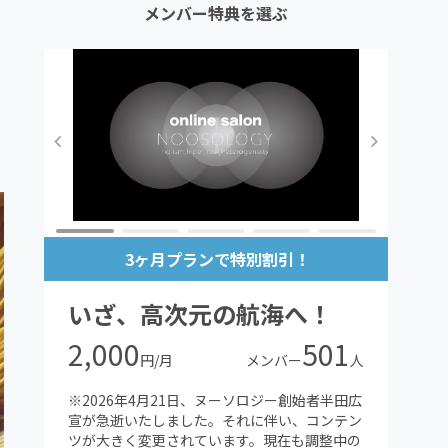
メンバー特典を選ぶ
3ヶ月プランで特別割引！
いざ、高次元の航海へ！
2,000
501
円/月
メンバー
人
※2026年4月21日、ヌーソロジー創始者半田広
宣が急逝いたしました。それに伴い、コンテン
ツが大きく変更されています。現在も調整中の