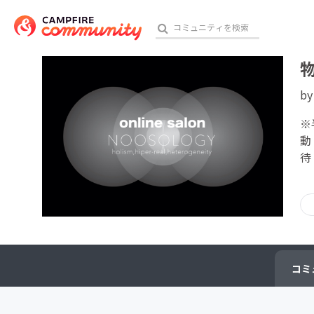
b
おす
※
動
待
アート・写真
テクノロジー・ガジェット
映像・映画
ビジネス・起業
コミ
チャレンジ