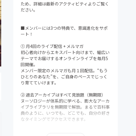
ため、詳細は最新のアクティビティよりご覧く
ださい。
■メンバーには3つの特典で、意識進化をサポ
ート！
① 月4回のライブ配信 + メルマガ
初心者向けからエキスパート向けまで、幅広い
テーマでお届けするオンラインライブを毎月5
回開催。
メンバー限定のメルマガも月１回配信。“もう
ひとりのあなた”を、ご自身のペースでじっく
り育てていけます。
② 過去アーカイブはすべて見放題（無期限）
ヌーソロジーが体系的に学べる、膨大なアーカ
イブライブラリを無期限で解放。まるで百科事
典のように、いつでも、どこでも、自分の好き
なタイミングでアクセスできます。
③ メンバー限定Discordコミュニティ