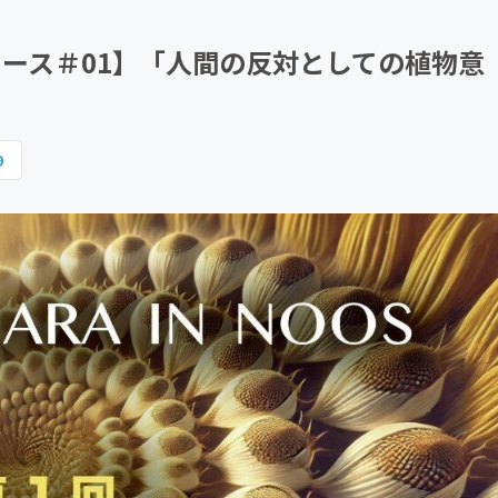
CAMPFIRE for Social Good
CAMPFIRE Creation
 ヌース＃01】「人間の反対としての植物意
9