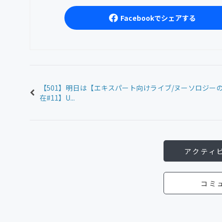
Facebookでシェアする
【501】明日は【エキスパート向けライブ/ヌーソロジー
在#11】U...
アクティ
コミ