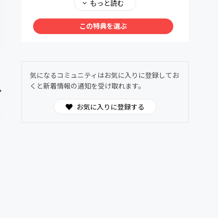
メンバー同士で、深く、安心して語り合える場
もっと読む
を用意しました。ヌーソロジーの世界観に共鳴
する仲間たちが集う24時間オープンの対話空
この特典を選ぶ
間。
わからないことは気軽に質問OK。日常的に気
づきや学びを共有できます。
気になるコミュニティはお気に入りに登録してお
くと新着情報の通知を受け取れます。
お気に入りに登録する