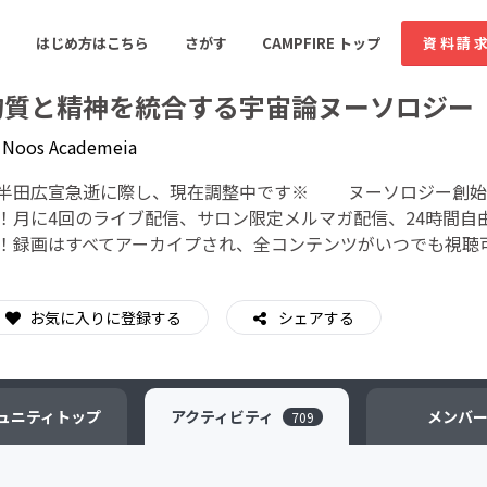
はじめ方はこちら
さがす
CAMPFIRE トップ
資料請
物質と精神を統合する宇宙論ヌーソロジー
y
Noos Academeia
すめのコミュニティ
人気のコミュニティ
新着のコミュ
半田広宣急逝に際し、現在調整中です※ ヌーソロジー創始
！月に4回のライブ配信、サロン限定メルマガ配信、24時間自
！録画はすべてアーカイプされ、全コンテンツがいつでも視聴
音楽
舞台・パフォーマンス
ゲーム・サービス開発
フード・飲食店
お気に入りに登録する
シェアする
書籍・雑誌出版
アニメ・漫画
ソーシャルグッド
ビューティー・ヘルス
ュニティ
トップ
アクティビティ
メンバ
709