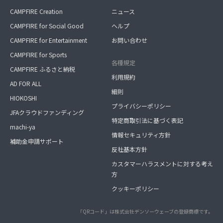
CAMPFIRE Creation
ニュース
CAMPFIRE for Social Good
ヘルプ
CAMPFIRE for Entertainment
お問い合わせ
CAMPFIRE for Sports
各種規定
CAMPFIRE ふるさと納税
利用規約
AD FOR ALL
細則
HIOKOSHI
プライバシーポリシー
JFAクラウドファンディング
特定商取引法に基づく表記
machi-ya
情報セキュリティ方針
補助金申請サポート
反社基本方針
カスタマーハラスメントに対する考え
方
クッキーポリシー
「QRコード」は株式会社デンソーウェーブの登録商標です。