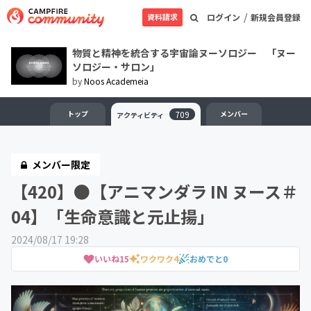
/
資料請求
ログイン
新規会員登録
物質と精神を統合する宇宙論ヌーソロジー 「ヌー
ソロジー・サロン」
by
Noos Academeia
トップ
709
メンバー
アクティビティ
メンバー限定
【420】●【アニマンダラ IN ヌース＃
04】「生命意識と元止揚」
2024/08/17 19:28
いいね
15
ワクワク
4
おめでと
0