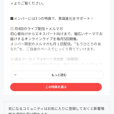
ィよりご覧ください。
■メンバーには3つの特典で、意識進化をサポート！
① 月4回のライブ配信 + メルマガ
初心者向けからエキスパート向けまで、幅広いテーマでお
届けするオンラインライブを毎月5回開催。
メンバー限定のメルマガも月１回配信。“もうひとりのあ
なた”を、ご自身のペースでじっくり育てていけます。
② 過去アーカイブはすべて見放題（無期限）
ヌーソロジーが体系的に学べる、膨大なアーカイブライブ
ラリを無期限で解放。まるで百科事典のように、いつで
も、どこでも、自分の好きなタイミングでアクセスできま
もっと読む
す。
この特典を選ぶ
③ メンバー限定Discordコミュニティ
メンバー同士で、深く、安心して語り合える場を用意しま
した。ヌーソロジーの世界観に共鳴する仲間たちが集う24
時間オープンの対話空間。
気になるコミュニティはお気に入りに登録しておくと新着情
わからないことは気軽に質問OK。日常的に気づきや学び
報の通知を受け取れます。