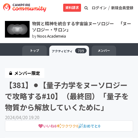
/
資料請求
ログイン
新規会員登録
物質と精神を統合する宇宙論ヌーソロジー 「ヌー
ソロジー・サロン」
by
Noos Academeia
トップ
709
メンバー
アクティビティ
メンバー限定
【381】⚫︎【量子力学をヌーソロジー
で攻略する#10】（最終回）「量子を
物質から解放していくために」
2024/04/20 19:20
いいね
6
ワクワク
0
おめでと
0