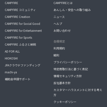
CAMPFIRE
CAMPFIREとは
CAMPFIRE コミュニティ
あんしん・安全への取り組み
CAMPFIRE Creation
ニュース
CAMPFIRE for Social Good
ヘルプ
CAMPFIRE for Entertainment
お問い合わせ
CAMPFIRE for Sports
各種規定
CAMPFIRE ふるさと納税
利用規約
AD FOR ALL
細則
HIOKOSHI
プライバシーポリシー
JFAクラウドファンディング
特定商取引法に基づく表記
machi-ya
情報セキュリティ方針
補助金申請サポート
反社基本方針
カスタマーハラスメントに対する考え
方
クッキーポリシー