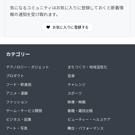
時間オープンの対話空間。
気になるコミュニティはお気に入りに登録しておくと新着情
わからないことは気軽に質問OK。日常的に気づきや学び
報の通知を受け取れます。
を共有できます。
お気に入りに登録する
カテゴリー
テクノロジー・ガジェット
まちづくり・地域活性化
プロダクト
音楽
フード・飲食店
チャレンジ
アニメ・漫画
スポーツ
ファッション
映像・映画
ゲーム・サービス開発
書籍・雑誌出版
ビジネス・起業
ビューティー・ヘルスケア
アート・写真
舞台・パフォーマンス