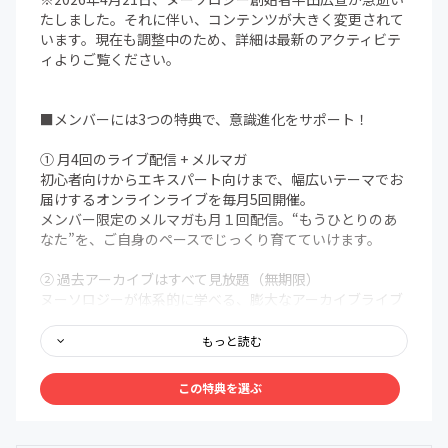
たしました。それに伴い、コンテンツが大きく変更されて
います。現在も調整中のため、詳細は最新のアクティビテ
ィよりご覧ください。
■メンバーには3つの特典で、意識進化をサポート！
① 月4回のライブ配信 + メルマガ
初心者向けからエキスパート向けまで、幅広いテーマでお
届けするオンラインライブを毎月5回開催。
メンバー限定のメルマガも月１回配信。“もうひとりのあ
なた”を、ご自身のペースでじっくり育てていけます。
② 過去アーカイブはすべて見放題（無期限）
ヌーソロジーが体系的に学べる、膨大なアーカイブライブ
ラリを無期限で解放。まるで百科事典のように、いつで
も、どこでも、自分の好きなタイミングでアクセスできま
もっと読む
す。
この特典を選ぶ
③ メンバー限定Discordコミュニティ
メンバー同士で、深く、安心して語り合える場を用意しま
した。ヌーソロジーの世界観に共鳴する仲間たちが集う24