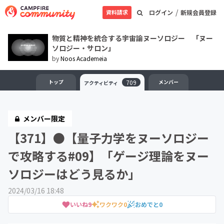
/
資料請求
ログイン
新規会員登録
物質と精神を統合する宇宙論ヌーソロジー 「ヌー
ソロジー・サロン」
by
Noos Academeia
トップ
709
メンバー
アクティビティ
メンバー限定
【371】●【量子力学をヌーソロジー
で攻略する#09】「ゲージ理論をヌー
ソロジーはどう見るか」
2024/03/16 18:48
いいね
9
ワクワク
0
おめでと
0