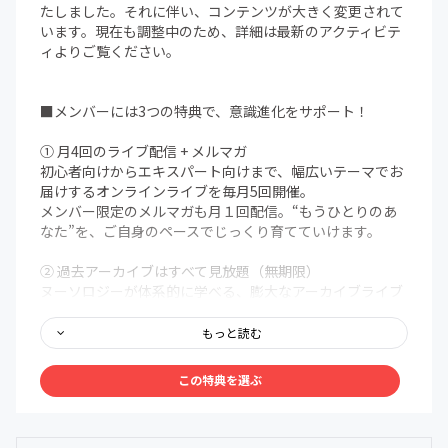
たしました。それに伴い、コンテンツが大きく変更されて
います。現在も調整中のため、詳細は最新のアクティビテ
ィよりご覧ください。
■メンバーには3つの特典で、意識進化をサポート！
① 月4回のライブ配信 + メルマガ
初心者向けからエキスパート向けまで、幅広いテーマでお
届けするオンラインライブを毎月5回開催。
メンバー限定のメルマガも月１回配信。“もうひとりのあ
なた”を、ご自身のペースでじっくり育てていけます。
② 過去アーカイブはすべて見放題（無期限）
ヌーソロジーが体系的に学べる、膨大なアーカイブライブ
ラリを無期限で解放。まるで百科事典のように、いつで
も、どこでも、自分の好きなタイミングでアクセスできま
もっと読む
す。
この特典を選ぶ
③ メンバー限定Discordコミュニティ
メンバー同士で、深く、安心して語り合える場を用意しま
した。ヌーソロジーの世界観に共鳴する仲間たちが集う24