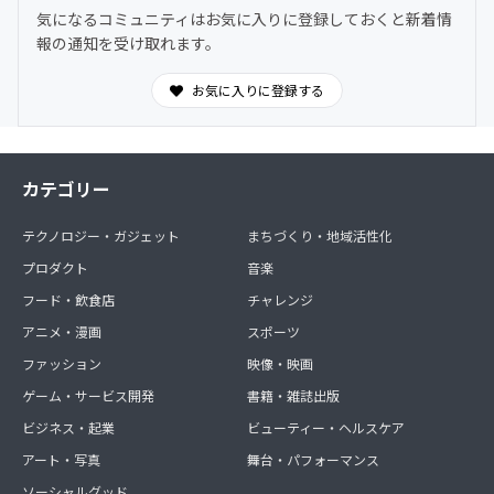
時間オープンの対話空間。
気になるコミュニティはお気に入りに登録しておくと新着情
わからないことは気軽に質問OK。日常的に気づきや学び
報の通知を受け取れます。
を共有できます。
お気に入りに登録する
カテゴリー
テクノロジー・ガジェット
まちづくり・地域活性化
プロダクト
音楽
フード・飲食店
チャレンジ
アニメ・漫画
スポーツ
ファッション
映像・映画
ゲーム・サービス開発
書籍・雑誌出版
ビジネス・起業
ビューティー・ヘルスケア
アート・写真
舞台・パフォーマンス
ソーシャルグッド