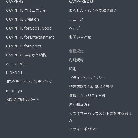
CAMPFIRE
CAMPFIREとは
CAMPFIRE コミュニティ
あんしん・安全への取り組み
CAMPFIRE Creation
ニュース
CAMPFIRE for Social Good
ヘルプ
CAMPFIRE for Entertainment
お問い合わせ
CAMPFIRE for Sports
各種規定
CAMPFIRE ふるさと納税
利用規約
AD FOR ALL
細則
HIOKOSHI
プライバシーポリシー
JFAクラウドファンディング
特定商取引法に基づく表記
machi-ya
情報セキュリティ方針
補助金申請サポート
反社基本方針
カスタマーハラスメントに対する考え
方
クッキーポリシー