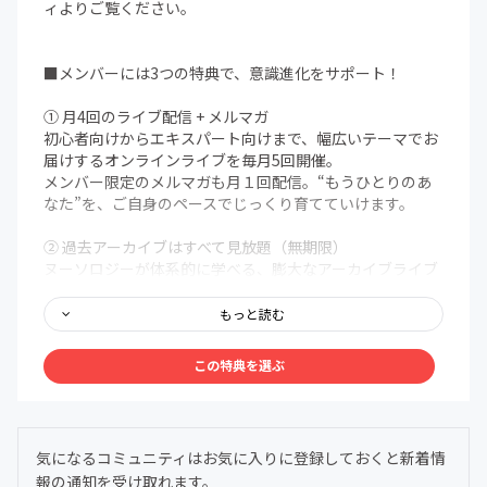
ィよりご覧ください。
■メンバーには3つの特典で、意識進化をサポート！
① 月4回のライブ配信 + メルマガ
初心者向けからエキスパート向けまで、幅広いテーマでお
届けするオンラインライブを毎月5回開催。
メンバー限定のメルマガも月１回配信。“もうひとりのあ
なた”を、ご自身のペースでじっくり育てていけます。
② 過去アーカイブはすべて見放題（無期限）
ヌーソロジーが体系的に学べる、膨大なアーカイブライブ
ラリを無期限で解放。まるで百科事典のように、いつで
も、どこでも、自分の好きなタイミングでアクセスできま
もっと読む
す。
この特典を選ぶ
③ メンバー限定Discordコミュニティ
メンバー同士で、深く、安心して語り合える場を用意しま
した。ヌーソロジーの世界観に共鳴する仲間たちが集う24
時間オープンの対話空間。
気になるコミュニティはお気に入りに登録しておくと新着情
わからないことは気軽に質問OK。日常的に気づきや学び
報の通知を受け取れます。
を共有できます。