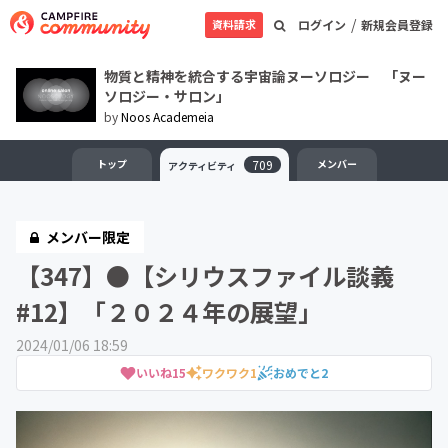
/
資料請求
ログイン
新規会員登録
物質と精神を統合する宇宙論ヌーソロジー 「ヌー
ソロジー・サロン」
by
Noos Academeia
トップ
709
メンバー
アクティビティ
メンバー限定
【347】●【シリウスファイル談義
#12】「２０２４年の展望」
2024/01/06 18:59
いいね
15
ワクワク
1
おめでと
2