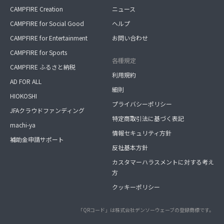
CAMPFIRE Creation
ニュース
CAMPFIRE for Social Good
ヘルプ
CAMPFIRE for Entertainment
お問い合わせ
CAMPFIRE for Sports
各種規定
CAMPFIRE ふるさと納税
利用規約
AD FOR ALL
細則
HIOKOSHI
プライバシーポリシー
JFAクラウドファンディング
特定商取引法に基づく表記
machi-ya
情報セキュリティ方針
補助金申請サポート
反社基本方針
カスタマーハラスメントに対する考え
方
クッキーポリシー
「QRコード」は株式会社デンソーウェーブの登録商標です。