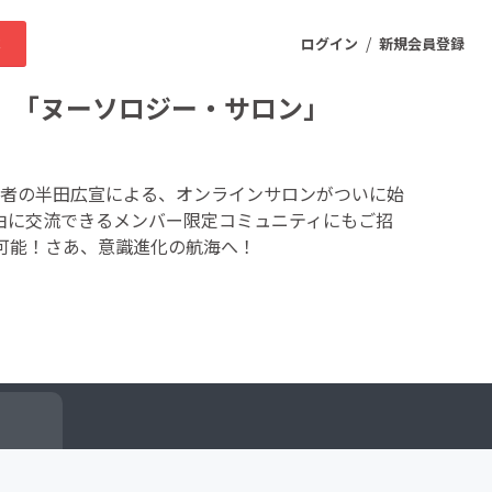
/
求
ログイン
新規会員登録
 「ヌーソロジー・サロン」
ニティ
者の半田広宣による、オンラインサロンがついに始
由に交流できるメンバー限定コミュニティにもご招
可能！さあ、意識進化の航海へ！
プロダクト
ファッション
スポーツ
ケア
まちづくり・地域活性化
ー