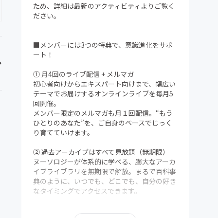
ため、詳細は最新のアクティビティよりご覧く
ださい。
■メンバーには3つの特典で、意識進化をサポ
ート！
① 月4回のライブ配信 + メルマガ
初心者向けからエキスパート向けまで、幅広い
テーマでお届けするオンラインライブを毎月5
回開催。
メンバー限定のメルマガも月１回配信。“もう
ひとりのあなた”を、ご自身のペースでじっく
り育てていけます。
② 過去アーカイブはすべて見放題（無期限）
ヌーソロジーが体系的に学べる、膨大なアーカ
イブライブラリを無期限で解放。まるで百科事
典のように、いつでも、どこでも、自分の好き
なタイミングでアクセスできます。
③ メンバー限定Discordコミュニティ