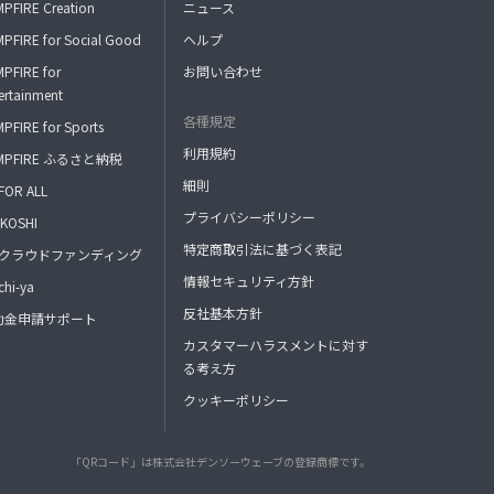
PFIRE Creation
ニュース
PFIRE for Social Good
ヘルプ
PFIRE for
お問い合わせ
ertainment
各種規定
PFIRE for Sports
利用規約
MPFIRE ふるさと納税
細則
FOR ALL
プライバシーポリシー
KOSHI
特定商取引法に基づく表記
FAクラウドファンディング
情報セキュリティ方針
hi-ya
反社基本方針
助金申請サポート
カスタマーハラスメントに対す
る考え方
クッキーポリシー
「QRコード」は株式会社デンソーウェーブの登録商標です。