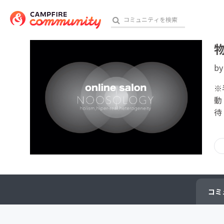
b
おす
※
動
待
アート・写真
テクノロジー・ガジェット
映像・映画
ビジネス・起業
コミ
チャレンジ