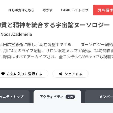
はじめ方はこちら
さがす
CAMPFIRE トップ
資料請
物質と精神を統合する宇宙論ヌーソロジー
y
Noos Academeia
すめのコミュニティ
人気のコミュニティ
新着のコミュ
半田広宣急逝に際し、現在調整中です※ ヌーソロジー創始
！月に4回のライブ配信、サロン限定メルマガ配信、24時間自
！録画はすべてアーカイプされ、全コンテンツがいつでも視聴
音楽
舞台・パフォーマンス
ゲーム・サービス開発
フード・飲食店
お気に入りに登録する
シェアする
書籍・雑誌出版
アニメ・漫画
ソーシャルグッド
ビューティー・ヘルス
ュニティ
トップ
アクティビティ
メンバ
709