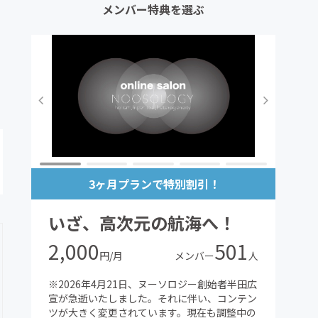
メンバー特典を選ぶ
3ヶ月プランで特別割引！
いざ、高次元の航海へ！
2,000
501
円/月
メンバー
人
※2026年4月21日、ヌーソロジー創始者半田広
宣が急逝いたしました。それに伴い、コンテン
ツが大きく変更されています。現在も調整中の