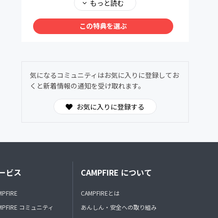
メンバー同士で、深く、安心して語り合える場
もっと読む
を用意しました。ヌーソロジーの世界観に共鳴
する仲間たちが集う24時間オープンの対話空
この特典を選ぶ
間。
わからないことは気軽に質問OK。日常的に気
づきや学びを共有できます。
気になるコミュニティはお気に入りに登録してお
くと新着情報の通知を受け取れます。
お気に入りに登録する
ービス
CAMPFIRE について
MPFIRE
CAMPFIREとは
MPFIRE コミュニティ
あんしん・安全への取り組み