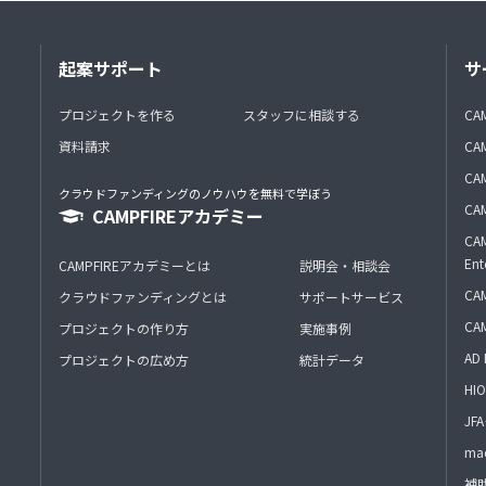
起案サポート
サ
プロジェクトを作る
スタッフに相談する
CA
資料請求
CA
CAM
クラウドファンディングのノウハウを無料で学ぼう
CAM
CAMPFIREアカデミー
CAM
Ent
CAMPFIREアカデミーとは
説明会・相談会
CAM
クラウドファンディングとは
サポートサービス
CA
プロジェクトの作り方
実施事例
AD 
プロジェクトの広め方
統計データ
HIO
J
mac
補