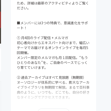
ため、詳細は最新のアクティビティよりご覧く
ださい。
■メンバーには3つの特典で、意識進化をサポ
ート！
① 月4回のライブ配信 + メルマガ
初心者向けからエキスパート向けまで、幅広い
テーマでお届けするオンラインライブを毎月5
回開催。
メンバー限定のメルマガも月１回配信。“もう
ひとりのあなた”を、ご自身のペースでじっく
り育てていけます。
② 過去アーカイブはすべて見放題（無期限）
ヌーソロジーが体系的に学べる、膨大なアーカ
イブライブラリを無期限で解放。まるで百科事
典のように、いつでも、どこでも、自分の好き
なタイミングでアクセスできます。
③ メンバー限定Discordコミュニティ