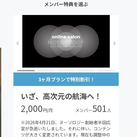
メンバー特典を選ぶ
3ヶ月プランで特別割引！
いざ、高次元の航海へ！
2,000
501
円/月
メンバー
人
※2026年4月21日、ヌーソロジー創始者半田広
宣が急逝いたしました。それに伴い、コンテン
ツが大きく変更されています。現在も調整中の