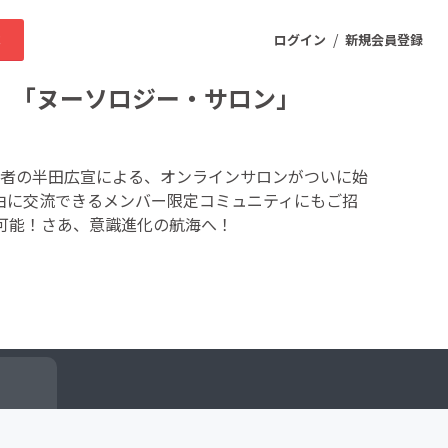
/
求
ログイン
新規会員登録
 「ヌーソロジー・サロン」
ニティ
者の半田広宣による、オンラインサロンがついに始
由に交流できるメンバー限定コミュニティにもご招
可能！さあ、意識進化の航海へ！
プロダクト
ファッション
スポーツ
ケア
まちづくり・地域活性化
ー