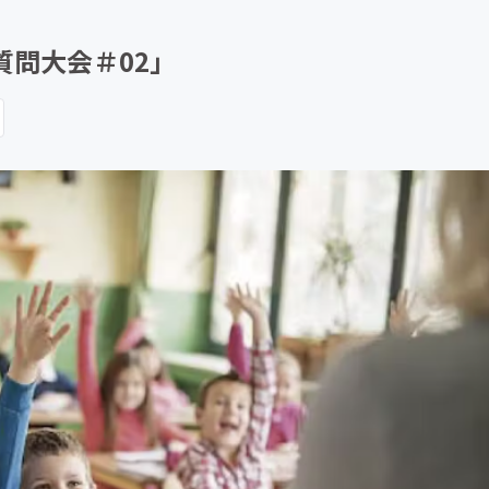
CAMPFIRE for Social Good
CAMPFIRE Creation
質問大会＃02」