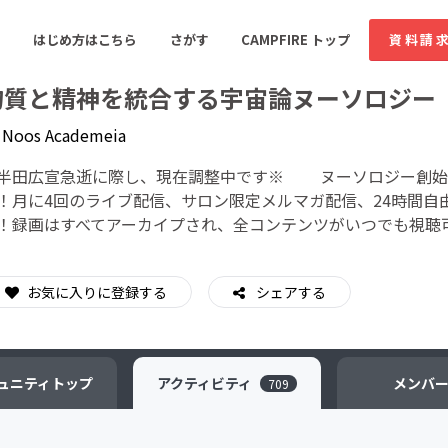
はじめ方はこちら
さがす
CAMPFIRE トップ
資料請
物質と精神を統合する宇宙論ヌーソロジー
y
Noos Academeia
すめのコミュニティ
人気のコミュニティ
新着のコミュ
半田広宣急逝に際し、現在調整中です※ ヌーソロジー創始
！月に4回のライブ配信、サロン限定メルマガ配信、24時間自
！録画はすべてアーカイプされ、全コンテンツがいつでも視聴
音楽
舞台・パフォーマンス
ゲーム・サービス開発
フード・飲食店
お気に入りに登録する
シェアする
書籍・雑誌出版
アニメ・漫画
ソーシャルグッド
ビューティー・ヘルス
ュニティ
トップ
アクティビティ
メンバ
709