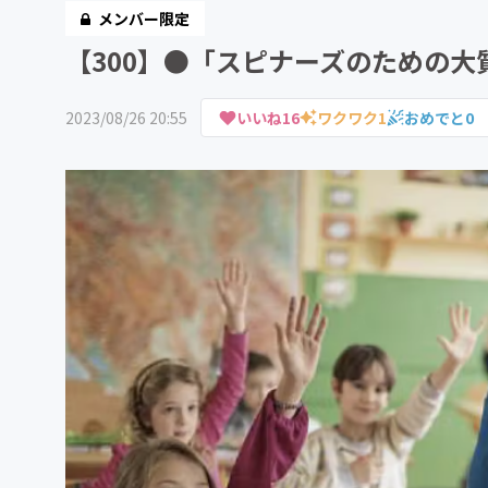
メンバー限定
【300】●「スピナーズのための大
2023/08/26 20:55
いいね
16
ワクワク
1
おめでと
0