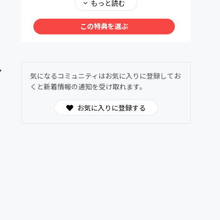
メンバー同士で、深く、安心して語り合える場
もっと読む
を用意しました。ヌーソロジーの世界観に共鳴
する仲間たちが集う24時間オープンの対話空
この特典を選ぶ
間。
わからないことは気軽に質問OK。日常的に気
づきや学びを共有できます。
気になるコミュニティはお気に入りに登録してお
くと新着情報の通知を受け取れます。
お気に入りに登録する