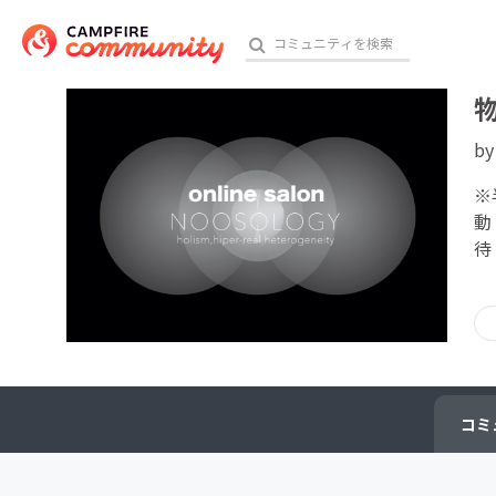
b
おす
※
動
待
アート・写真
テクノロジー・ガジェット
映像・映画
ビジネス・起業
コミ
チャレンジ