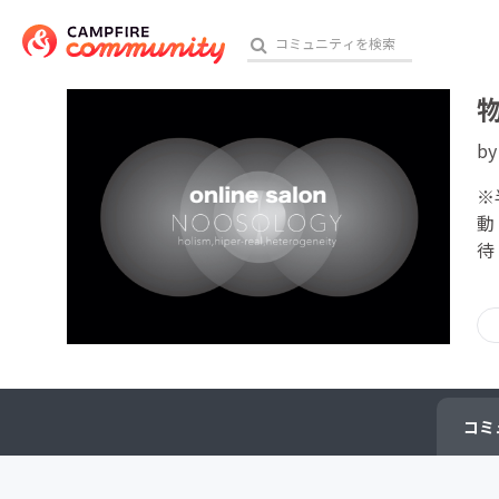
b
おす
※
動
待
アート・写真
テクノロジー・ガジェット
映像・映画
ビジネス・起業
コミ
チャレンジ