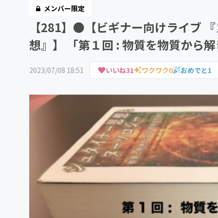
メンバー限定
【281】●【ビギナー向けライブ 
想』】 「第１回 : 物質を物質から
2023/07/08 18:51
いいね
31
ワクワク
0
おめでと
1