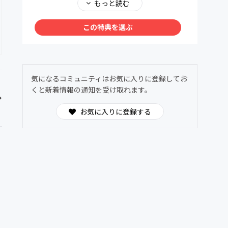
メンバー同士で、深く、安心して語り合える場
もっと読む
を用意しました。ヌーソロジーの世界観に共鳴
する仲間たちが集う24時間オープンの対話空
この特典を選ぶ
間。
わからないことは気軽に質問OK。日常的に気
づきや学びを共有できます。
気になるコミュニティはお気に入りに登録してお
くと新着情報の通知を受け取れます。
お気に入りに登録する