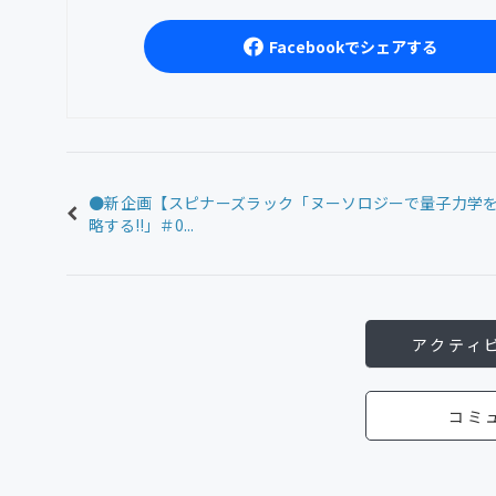
Facebookでシェアする
●新企画【スピナーズラック「ヌーソロジーで量子力学
略する!!」＃0...
アクティ
コミ