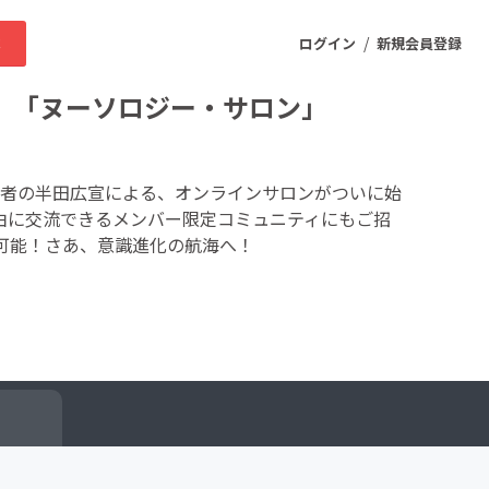
/
求
ログイン
新規会員登録
 「ヌーソロジー・サロン」
ニティ
者の半田広宣による、オンラインサロンがついに始
由に交流できるメンバー限定コミュニティにもご招
可能！さあ、意識進化の航海へ！
プロダクト
ファッション
スポーツ
ケア
まちづくり・地域活性化
ー