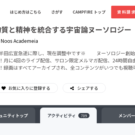
はじめ方はこちら
さがす
CAMPFIRE トップ
資料請
物質と精神を統合する宇宙論ヌーソロジー
y
Noos Academeia
すめのコミュニティ
人気のコミュニティ
新着のコミュ
半田広宣急逝に際し、現在調整中です※ ヌーソロジー創始
！月に4回のライブ配信、サロン限定メルマガ配信、24時間自
！録画はすべてアーカイプされ、全コンテンツがいつでも視聴
音楽
舞台・パフォーマンス
ゲーム・サービス開発
フード・飲食店
お気に入りに登録する
シェアする
書籍・雑誌出版
アニメ・漫画
ソーシャルグッド
ビューティー・ヘルス
ュニティ
トップ
アクティビティ
メンバ
709