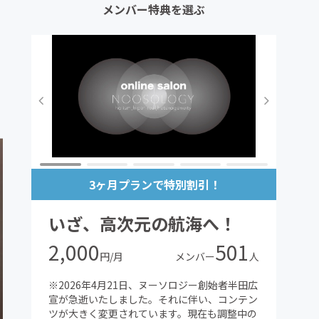
メンバー特典を選ぶ
3ヶ月プランで特別割引！
いざ、高次元の航海へ！
2,000
501
円/月
メンバー
人
※2026年4月21日、ヌーソロジー創始者半田広
宣が急逝いたしました。それに伴い、コンテン
ツが大きく変更されています。現在も調整中の