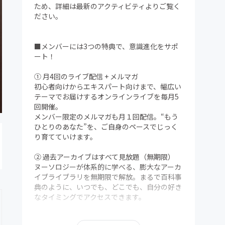
ため、詳細は最新のアクティビティよりご覧く
ださい。
■メンバーには3つの特典で、意識進化をサポ
ート！
① 月4回のライブ配信 + メルマガ
初心者向けからエキスパート向けまで、幅広い
テーマでお届けするオンラインライブを毎月5
回開催。
メンバー限定のメルマガも月１回配信。“もう
ひとりのあなた”を、ご自身のペースでじっく
り育てていけます。
② 過去アーカイブはすべて見放題（無期限）
ヌーソロジーが体系的に学べる、膨大なアーカ
イブライブラリを無期限で解放。まるで百科事
典のように、いつでも、どこでも、自分の好き
なタイミングでアクセスできます。
③ メンバー限定Discordコミュニティ