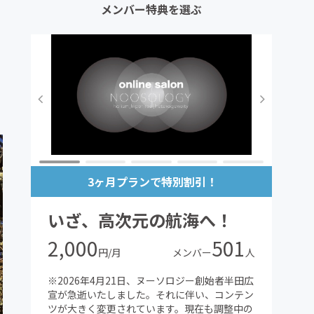
メンバー特典を選ぶ
3ヶ月プランで特別割引！
いざ、高次元の航海へ！
2,000
501
円/月
メンバー
人
※2026年4月21日、ヌーソロジー創始者半田広
宣が急逝いたしました。それに伴い、コンテン
ツが大きく変更されています。現在も調整中の