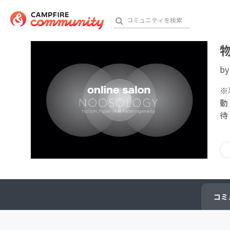
b
おす
※
動
待
アート・写真
テクノロジー・ガジェット
映像・映画
ビジネス・起業
コミ
チャレンジ