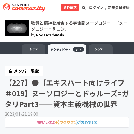
/
資料請求
ログイン
新規会員登録
物質と精神を統合する宇宙論ヌーソロジー 「ヌー
ソロジー・サロン」
by
Noos Academeia
トップ
709
メンバー
アクティビティ
メンバー限定
【227】●【エキスパート向けライブ
＃019】ヌーソロジーとドゥルーズ=ガ
タリPart3——資本主義機械の世界
2023/01/21 19:00
いいね
8
ワクワク
1
おめでと
0