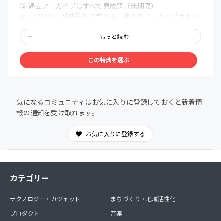
② 過去アーカイブはすべて見放題（無期限）
ヌーソロジーが体系的に学べる、膨大なアーカイブライブ
ラリを無期限で解放。まるで百科事典のように、いつで
も、どこでも、自分の好きなタイミングでアクセスできま
もっと読む
す。
この特典を選ぶ
③ メンバー限定Discordコミュニティ
メンバー同士で、深く、安心して語り合える場を用意しま
した。ヌーソロジーの世界観に共鳴する仲間たちが集う24
時間オープンの対話空間。
気になるコミュニティはお気に入りに登録しておくと新着情
わからないことは気軽に質問OK。日常的に気づきや学び
報の通知を受け取れます。
を共有できます。
お気に入りに登録する
カテゴリー
テクノロジー・ガジェット
まちづくり・地域活性化
プロダクト
音楽