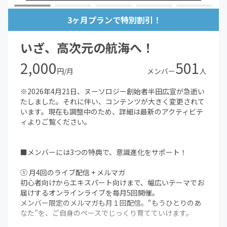
3ヶ月プランで特別割引！
いざ、高次元の航海へ！
2,000
501
円/月
メンバー
人
※2026年4月21日、ヌーソロジー創始者半田広宣が急逝い
たしました。それに伴い、コンテンツが大きく変更されて
います。現在も調整中のため、詳細は最新のアクティビテ
ィよりご覧ください。
■メンバーには3つの特典で、意識進化をサポート！
① 月4回のライブ配信 + メルマガ
初心者向けからエキスパート向けまで、幅広いテーマでお
届けするオンラインライブを毎月5回開催。
メンバー限定のメルマガも月１回配信。“もうひとりのあ
なた”を、ご自身のペースでじっくり育てていけます。