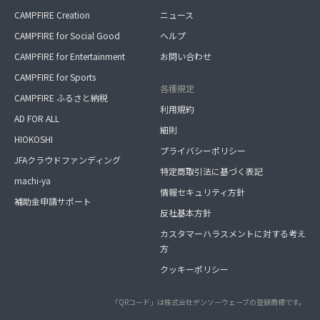
CAMPFIRE Creation
ニュース
CAMPFIRE for Social Good
ヘルプ
CAMPFIRE for Entertainment
お問い合わせ
CAMPFIRE for Sports
各種規定
CAMPFIRE ふるさと納税
利用規約
AD FOR ALL
細則
HIOKOSHI
プライバシーポリシー
JFAクラウドファンディング
特定商取引法に基づく表記
machi-ya
情報セキュリティ方針
補助金申請サポート
反社基本方針
カスタマーハラスメントに対する考え
方
クッキーポリシー
「QRコード」は株式会社デンソーウェーブの登録商標です。