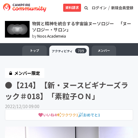
/
資料請求
ログイン
新規会員登録
物質と精神を統合する宇宙論ヌーソロジー 「ヌー
ソロジー・サロン」
by
Noos Academeia
トップ
709
メンバー
アクティビティ
メンバー限定
●【214】【新・ヌースビギナーズラ
ック＃018】「素粒子ＯＮ」
2022/12/10 09:00
いいね
4
ワクワク
1
おめでと
1