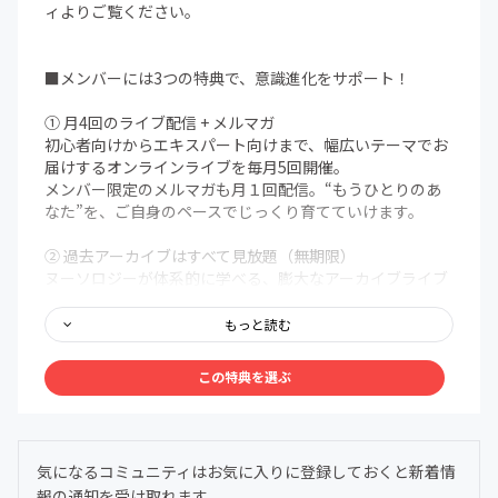
ィよりご覧ください。
■メンバーには3つの特典で、意識進化をサポート！
① 月4回のライブ配信 + メルマガ
初心者向けからエキスパート向けまで、幅広いテーマでお
届けするオンラインライブを毎月5回開催。
メンバー限定のメルマガも月１回配信。“もうひとりのあ
なた”を、ご自身のペースでじっくり育てていけます。
② 過去アーカイブはすべて見放題（無期限）
ヌーソロジーが体系的に学べる、膨大なアーカイブライブ
ラリを無期限で解放。まるで百科事典のように、いつで
も、どこでも、自分の好きなタイミングでアクセスできま
もっと読む
す。
この特典を選ぶ
③ メンバー限定Discordコミュニティ
メンバー同士で、深く、安心して語り合える場を用意しま
した。ヌーソロジーの世界観に共鳴する仲間たちが集う24
時間オープンの対話空間。
気になるコミュニティはお気に入りに登録しておくと新着情
わからないことは気軽に質問OK。日常的に気づきや学び
報の通知を受け取れます。