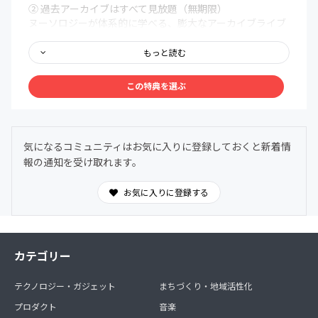
② 過去アーカイブはすべて見放題（無期限）
ヌーソロジーが体系的に学べる、膨大なアーカイブライブ
ラリを無期限で解放。まるで百科事典のように、いつで
も、どこでも、自分の好きなタイミングでアクセスできま
もっと読む
す。
この特典を選ぶ
③ メンバー限定Discordコミュニティ
メンバー同士で、深く、安心して語り合える場を用意しま
した。ヌーソロジーの世界観に共鳴する仲間たちが集う24
時間オープンの対話空間。
気になるコミュニティはお気に入りに登録しておくと新着情
わからないことは気軽に質問OK。日常的に気づきや学び
報の通知を受け取れます。
を共有できます。
お気に入りに登録する
カテゴリー
テクノロジー・ガジェット
まちづくり・地域活性化
プロダクト
音楽