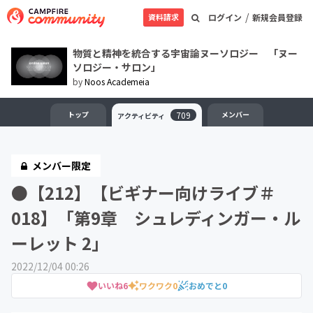
/
資料請求
ログイン
新規会員登録
物質と精神を統合する宇宙論ヌーソロジー 「ヌー
ソロジー・サロン」
by
Noos Academeia
トップ
709
メンバー
アクティビティ
メンバー限定
●【212】【ビギナー向けライブ＃
018】「第9章 シュレディンガー・ル
ーレット 2」
2022/12/04 00:26
いいね
6
ワクワク
0
おめでと
0