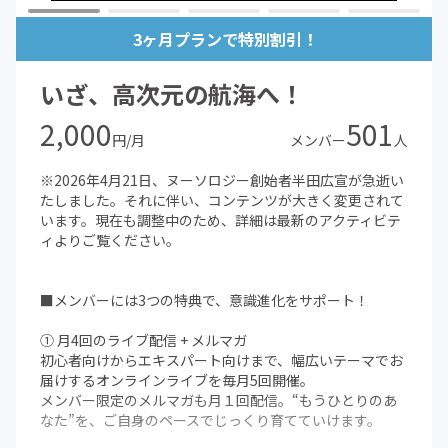
3ヶ月プランで特別割引！
いざ、高次元の航海へ！
2,000
501
円/月
メンバー
人
※2026年4月21日、ヌーソロジー創始者半田広宣が急逝い
たしました。それに伴い、コンテンツが大きく変更されて
います。現在も調整中のため、詳細は最新のアクティビテ
ィよりご覧ください。
■メンバーには3つの特典で、意識進化をサポート！
① 月4回のライブ配信 + メルマガ
初心者向けからエキスパート向けまで、幅広いテーマでお
届けするオンラインライブを毎月5回開催。
メンバー限定のメルマガも月１回配信。“もうひとりのあ
なた”を、ご自身のペースでじっくり育てていけます。