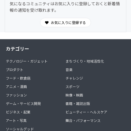
気になるコミュニティはお気に入りに登録しておくと新着情
わからないことは気軽に質問OK。日常的に気づきや学び
報の通知を受け取れます。
を共有できます。
お気に入りに登録する
カテゴリー
テクノロジー・ガジェット
まちづくり・地域活性化
プロダクト
音楽
フード・飲食店
チャレンジ
アニメ・漫画
スポーツ
ファッション
映像・映画
ゲーム・サービス開発
書籍・雑誌出版
ビジネス・起業
ビューティー・ヘルスケア
アート・写真
舞台・パフォーマンス
ソーシャルグッド