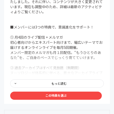
たしました。それに伴い、コンテンツが大きく変更されて
います。現在も調整中のため、詳細は最新のアクティビテ
ィよりご覧ください。
■メンバーには3つの特典で、意識進化をサポート！
① 月4回のライブ配信 + メルマガ
初心者向けからエキスパート向けまで、幅広いテーマでお
届けするオンラインライブを毎月5回開催。
メンバー限定のメルマガも月１回配信。“もうひとりのあ
なた”を、ご自身のペースでじっくり育てていけます。
② 過去アーカイブはすべて見放題（無期限）
ヌーソロジーが体系的に学べる、膨大なアーカイブライブ
ラリを無期限で解放。まるで百科事典のように、いつで
も、どこでも、自分の好きなタイミングでアクセスできま
もっと読む
す。
この特典を選ぶ
③ メンバー限定Discordコミュニティ
メンバー同士で、深く、安心して語り合える場を用意しま
した。ヌーソロジーの世界観に共鳴する仲間たちが集う24
時間オープンの対話空間。