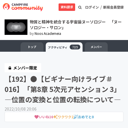
/
資料請求
ログイン
新規会員登録
物質と精神を統合する宇宙論ヌーソロジー 「ヌー
ソロジー・サロン」
by
Noos Academeia
トップ
709
メンバー
アクティビティ
メンバー限定
【192】●【ビギナー向けライブ＃
016】「第8章 5次元アセンション 3」
―位置の変換と位置の転換について—
2022/10/08 20:06
いいね
16
ワクワク
2
おめでと
0