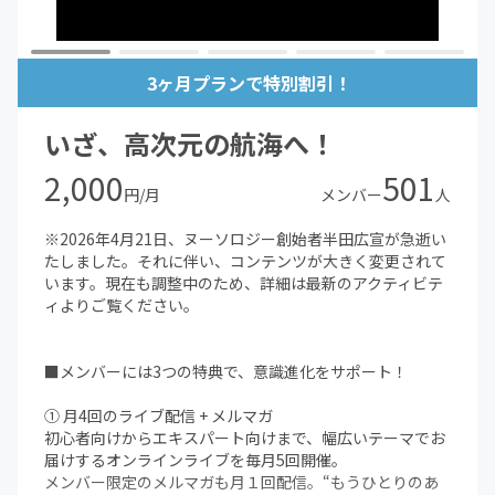
3ヶ月プランで特別割引！
いざ、高次元の航海へ！
2,000
501
円/月
メンバー
人
※2026年4月21日、ヌーソロジー創始者半田広宣が急逝い
たしました。それに伴い、コンテンツが大きく変更されて
います。現在も調整中のため、詳細は最新のアクティビテ
ィよりご覧ください。
■メンバーには3つの特典で、意識進化をサポート！
① 月4回のライブ配信 + メルマガ
初心者向けからエキスパート向けまで、幅広いテーマでお
届けするオンラインライブを毎月5回開催。
メンバー限定のメルマガも月１回配信。“もうひとりのあ