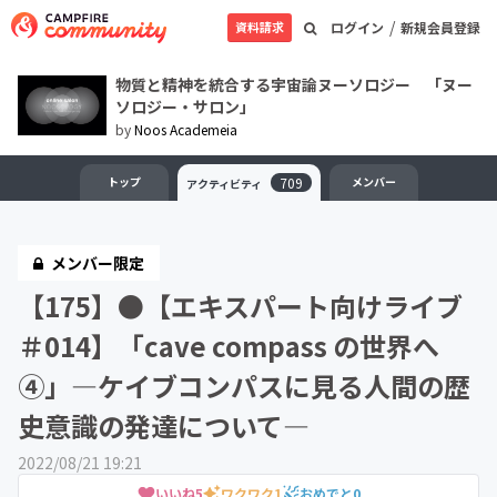
/
資料請求
ログイン
新規会員登録
物質と精神を統合する宇宙論ヌーソロジー 「ヌー
ソロジー・サロン」
by
Noos Academeia
トップ
709
メンバー
アクティビティ
メンバー限定
【175】●【エキスパート向けライブ
＃014】「cave compass の世界へ
④」―ケイブコンパスに見る人間の歴
史意識の発達について―
2022/08/21 19:21
いいね
5
ワクワク
1
おめでと
0