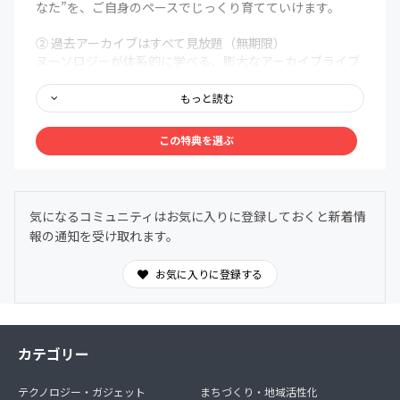
なた”を、ご自身のペースでじっくり育てていけます。
② 過去アーカイブはすべて見放題（無期限）
ヌーソロジーが体系的に学べる、膨大なアーカイブライブ
ラリを無期限で解放。まるで百科事典のように、いつで
も、どこでも、自分の好きなタイミングでアクセスできま
もっと読む
す。
この特典を選ぶ
③ メンバー限定Discordコミュニティ
メンバー同士で、深く、安心して語り合える場を用意しま
した。ヌーソロジーの世界観に共鳴する仲間たちが集う24
時間オープンの対話空間。
気になるコミュニティはお気に入りに登録しておくと新着情
わからないことは気軽に質問OK。日常的に気づきや学び
報の通知を受け取れます。
を共有できます。
お気に入りに登録する
カテゴリー
テクノロジー・ガジェット
まちづくり・地域活性化