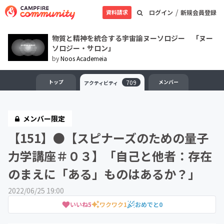
/
資料請求
ログイン
新規会員登録
物質と精神を統合する宇宙論ヌーソロジー 「ヌー
ソロジー・サロン」
by
Noos Academeia
トップ
709
メンバー
アクティビティ
メンバー限定
【151】●【スピナーズのための量子
力学講座＃０３】「自己と他者：存在
のまえに「ある」ものはあるか？」
2022/06/25 19:00
いいね
5
ワクワク
1
おめでと
0