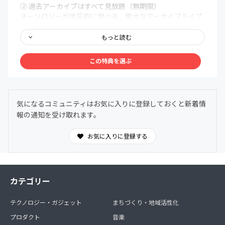
② 過去アーカイブはすべて見放題（無期限）
ヌーソロジーが体系的に学べる、膨大なアーカイブライブ
ラリを無期限で解放。まるで百科事典のように、いつで
も、どこでも、自分の好きなタイミングでアクセスできま
もっと読む
す。
この特典を選ぶ
③ メンバー限定Discordコミュニティ
メンバー同士で、深く、安心して語り合える場を用意しま
した。ヌーソロジーの世界観に共鳴する仲間たちが集う24
時間オープンの対話空間。
気になるコミュニティはお気に入りに登録しておくと新着情
わからないことは気軽に質問OK。日常的に気づきや学び
報の通知を受け取れます。
を共有できます。
お気に入りに登録する
カテゴリー
テクノロジー・ガジェット
まちづくり・地域活性化
プロダクト
音楽