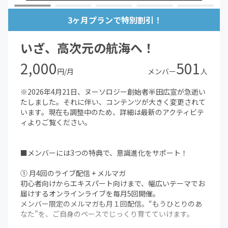
3ヶ月プランで特別割引！
いざ、高次元の航海へ！
2,000
501
円/月
メンバー
人
※2026年4月21日、ヌーソロジー創始者半田広宣が急逝い
たしました。それに伴い、コンテンツが大きく変更されて
います。現在も調整中のため、詳細は最新のアクティビテ
ィよりご覧ください。
■メンバーには3つの特典で、意識進化をサポート！
① 月4回のライブ配信 + メルマガ
初心者向けからエキスパート向けまで、幅広いテーマでお
届けするオンラインライブを毎月5回開催。
メンバー限定のメルマガも月１回配信。“もうひとりのあ
なた”を、ご自身のペースでじっくり育てていけます。