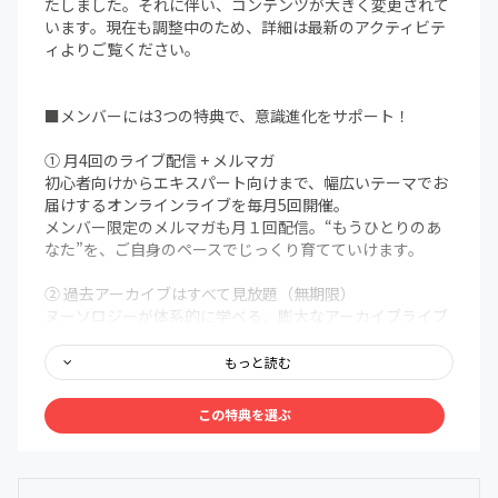
たしました。それに伴い、コンテンツが大きく変更されて
います。現在も調整中のため、詳細は最新のアクティビテ
ィよりご覧ください。
■メンバーには3つの特典で、意識進化をサポート！
① 月4回のライブ配信 + メルマガ
初心者向けからエキスパート向けまで、幅広いテーマでお
届けするオンラインライブを毎月5回開催。
メンバー限定のメルマガも月１回配信。“もうひとりのあ
なた”を、ご自身のペースでじっくり育てていけます。
② 過去アーカイブはすべて見放題（無期限）
ヌーソロジーが体系的に学べる、膨大なアーカイブライブ
ラリを無期限で解放。まるで百科事典のように、いつで
も、どこでも、自分の好きなタイミングでアクセスできま
もっと読む
す。
この特典を選ぶ
③ メンバー限定Discordコミュニティ
メンバー同士で、深く、安心して語り合える場を用意しま
した。ヌーソロジーの世界観に共鳴する仲間たちが集う24
時間オープンの対話空間。