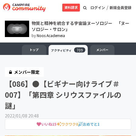
/
資料請求
ログイン
新規会員登録
物質と精神を統合する宇宙論ヌーソロジー 「ヌー
ソロジー・サロン」
by
Noos Academeia
トップ
709
メンバー
アクティビティ
メンバー限定
【086】●【ビギナー向けライブ＃
007】「第四章 シリウスファイルの
謎」
2022/01/08 20:48
いいね
15
ワクワク
0
おめでと
1