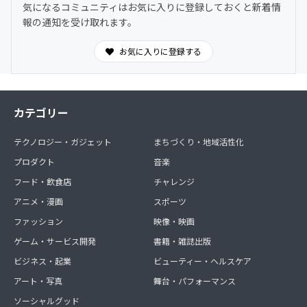
気になるコミュニティはお気に入りに登録しておくと新着情
わからないことは気軽に質問OK。日常的に気づきや学び
報の通知を受け取れます。
を共有できます。
お気に入りに登録する
カテゴリー
テクノロジー・ガジェット
まちづくり・地域活性化
プロダクト
音楽
フード・飲食店
チャレンジ
アニメ・漫画
スポーツ
ファッション
映像・映画
ゲーム・サービス開発
書籍・雑誌出版
ビジネス・起業
ビューティー・ヘルスケア
アート・写真
舞台・パフォーマンス
ソーシャルグッド