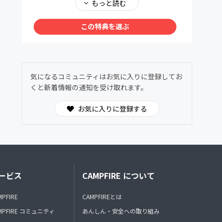
メンバー同士で、深く、安心して語り合える場
もっと読む
を用意しました。ヌーソロジーの世界観に共鳴
する仲間たちが集う24時間オープンの対話空
この特典を選ぶ
間。
わからないことは気軽に質問OK。日常的に気
づきや学びを共有できます。
気になるコミュニティはお気に入りに登録してお
くと新着情報の通知を受け取れます。
お気に入りに登録する
ービス
CAMPFIRE について
MPFIRE
CAMPFIREとは
MPFIRE コミュニティ
あんしん・安全への取り組み