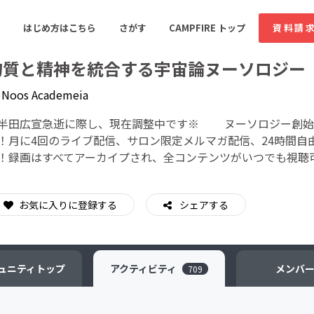
はじめ方はこちら
さがす
CAMPFIRE トップ
資料請
物質と精神を統合する宇宙論ヌーソロジー
y
Noos Academeia
すめのコミュニティ
人気のコミュニティ
新着のコミュ
半田広宣急逝に際し、現在調整中です※ ヌーソロジー創始
！月に4回のライブ配信、サロン限定メルマガ配信、24時間自
！録画はすべてアーカイプされ、全コンテンツがいつでも視聴
音楽
舞台・パフォーマンス
ゲーム・サービス開発
フード・飲食店
お気に入りに登録する
シェアする
書籍・雑誌出版
アニメ・漫画
ソーシャルグッド
ビューティー・ヘルス
ュニティ
トップ
アクティビティ
メンバ
709