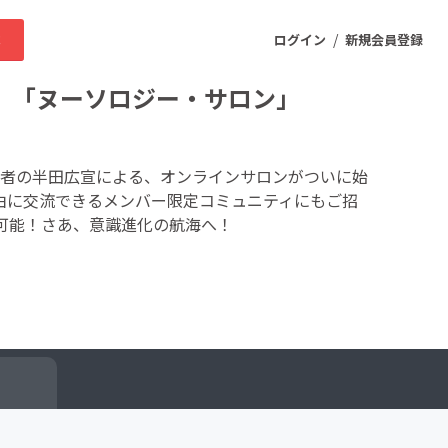
/
求
ログイン
新規会員登録
 「ヌーソロジー・サロン」
ニティ
者の半田広宣による、オンラインサロンがついに始
由に交流できるメンバー限定コミュニティにもご招
可能！さあ、意識進化の航海へ！
プロダクト
ファッション
スポーツ
ケア
まちづくり・地域活性化
ー