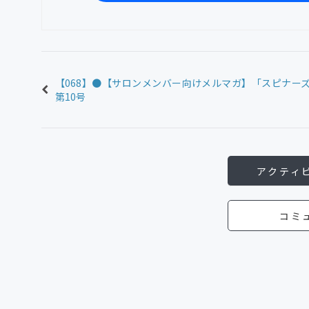
【068】●【サロンメンバー向けメルマガ】「スピナー
第10号
アクティ
コミ