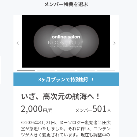
メンバー特典を選ぶ
3ヶ月プランで特別割引！
いざ、高次元の航海へ！
2,000
501
円/月
メンバー
人
※2026年4月21日、ヌーソロジー創始者半田広
宣が急逝いたしました。それに伴い、コンテン
ツが大きく変更されています。現在も調整中の