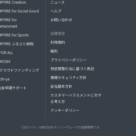
PFIRE Creation
ニュース
PFIRE for Social Good
ヘルプ
PFIRE for
お問い合わせ
ertainment
各種規定
PFIRE for Sports
利用規約
MPFIRE ふるさと納税
細則
FOR ALL
プライバシーポリシー
KOSHI
特定商取引法に基づく表記
FAクラウドファンディング
情報セキュリティ方針
hi-ya
反社基本方針
助金申請サポート
カスタマーハラスメントに対す
る考え方
クッキーポリシー
「QRコード」は株式会社デンソーウェーブの登録商標です。