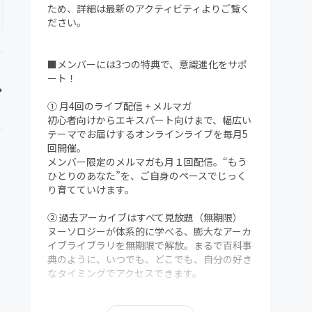
ため、詳細は最新のアクティビティよりご覧く
ださい。
■メンバーには3つの特典で、意識進化をサポ
ート！
① 月4回のライブ配信 + メルマガ
初心者向けからエキスパート向けまで、幅広い
テーマでお届けするオンラインライブを毎月5
回開催。
メンバー限定のメルマガも月１回配信。“もう
ひとりのあなた”を、ご自身のペースでじっく
り育てていけます。
② 過去アーカイブはすべて見放題（無期限）
ヌーソロジーが体系的に学べる、膨大なアーカ
イブライブラリを無期限で解放。まるで百科事
典のように、いつでも、どこでも、自分の好き
なタイミングでアクセスできます。
③ メンバー限定Discordコミュニティ