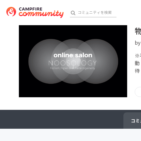
b
おす
※
動
待
アート・写真
テクノロジー・ガジェット
映像・映画
ビジネス・起業
コミ
チャレンジ