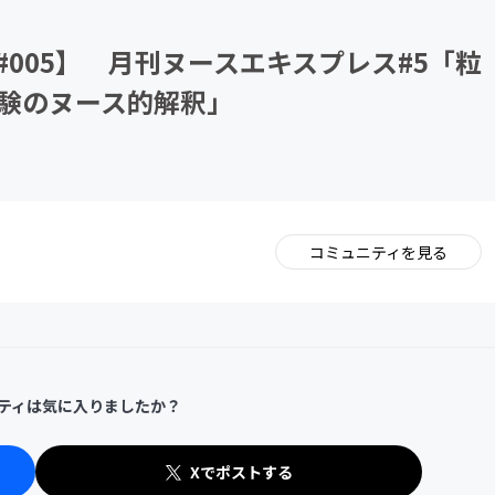
CAMPFIRE for Social Good
CAMPFIRE Creation
#005】 月刊ヌースエキスプレス#5「粒
験のヌース的解釈」
コミュニティを見る
。
ティは気に入りましたか？
Xでポストする