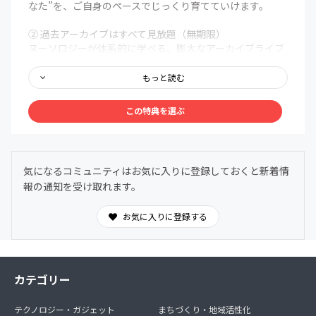
なた”を、ご自身のペースでじっくり育てていけます。
② 過去アーカイブはすべて見放題（無期限）
ヌーソロジーが体系的に学べる、膨大なアーカイブライブ
ラリを無期限で解放。まるで百科事典のように、いつで
も、どこでも、自分の好きなタイミングでアクセスできま
もっと読む
す。
この特典を選ぶ
③ メンバー限定Discordコミュニティ
メンバー同士で、深く、安心して語り合える場を用意しま
した。ヌーソロジーの世界観に共鳴する仲間たちが集う24
時間オープンの対話空間。
気になるコミュニティはお気に入りに登録しておくと新着情
わからないことは気軽に質問OK。日常的に気づきや学び
報の通知を受け取れます。
を共有できます。
お気に入りに登録する
カテゴリー
テクノロジー・ガジェット
まちづくり・地域活性化