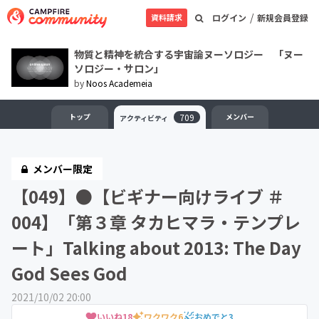
/
資料請求
ログイン
新規会員登録
物質と精神を統合する宇宙論ヌーソロジー 「ヌー
ソロジー・サロン」
by
Noos Academeia
トップ
709
メンバー
アクティビティ
メンバー限定
【049】●【ビギナー向けライブ ＃
004】「第３章 タカヒマラ・テンプレ
ート」Talking about 2013: The Day
God Sees God
2021/10/02 20:00
いいね
18
ワクワク
6
おめでと
3