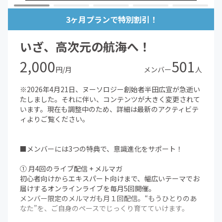
3ヶ月プランで特別割引！
いざ、高次元の航海へ！
2,000
501
円/月
メンバー
人
※2026年4月21日、ヌーソロジー創始者半田広宣が急逝い
たしました。それに伴い、コンテンツが大きく変更されて
います。現在も調整中のため、詳細は最新のアクティビテ
ィよりご覧ください。
■メンバーには3つの特典で、意識進化をサポート！
① 月4回のライブ配信 + メルマガ
初心者向けからエキスパート向けまで、幅広いテーマでお
届けするオンラインライブを毎月5回開催。
メンバー限定のメルマガも月１回配信。“もうひとりのあ
なた”を、ご自身のペースでじっくり育てていけます。