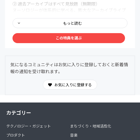
② 過去アーカイブはすべて見放題（無期限）
ヌーソロジーが体系的に学べる、膨大なアーカイブライブ
ラリを無期限で解放。まるで百科事典のように、いつで
も、どこでも、自分の好きなタイミングでアクセスできま
もっと読む
す。
この特典を選ぶ
③ メンバー限定Discordコミュニティ
メンバー同士で、深く、安心して語り合える場を用意しま
した。ヌーソロジーの世界観に共鳴する仲間たちが集う24
時間オープンの対話空間。
気になるコミュニティはお気に入りに登録しておくと新着情
わからないことは気軽に質問OK。日常的に気づきや学び
報の通知を受け取れます。
を共有できます。
お気に入りに登録する
カテゴリー
テクノロジー・ガジェット
まちづくり・地域活性化
プロダクト
音楽