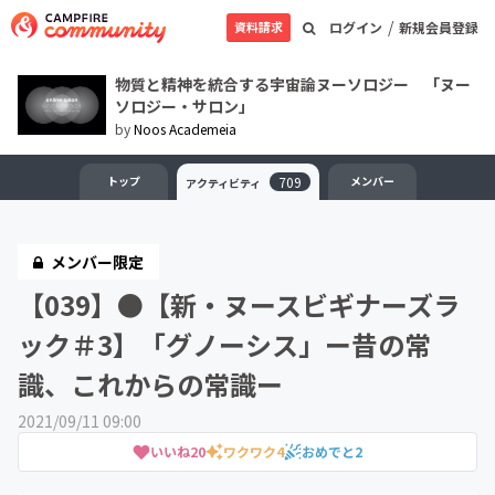
/
資料請求
ログイン
新規会員登録
物質と精神を統合する宇宙論ヌーソロジー 「ヌー
ソロジー・サロン」
by
Noos Academeia
トップ
709
メンバー
アクティビティ
メンバー限定
【039】●【新・ヌースビギナーズラ
ック＃3】「グノーシス」ー昔の常
識、これからの常識ー
2021/09/11 09:00
いいね
20
ワクワク
4
おめでと
2