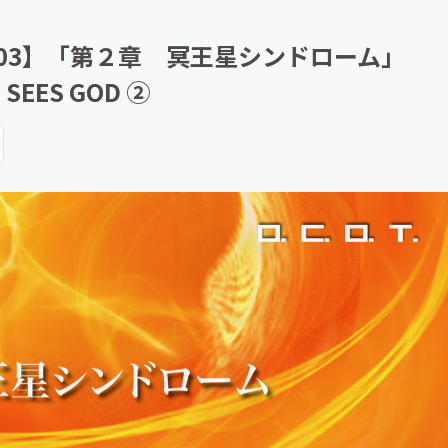
CAMPFIRE for Social Good
CAMPFIRE Creation
003】「第２章 冥王星シンドローム」
OD SEES GOD ②