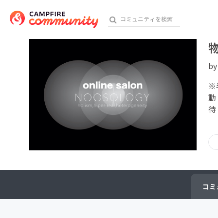
b
おす
※
動
待
アート・写真
テクノロジー・ガジェット
映像・映画
ビジネス・起業
コミ
チャレンジ