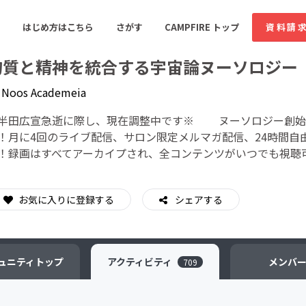
はじめ方はこちら
さがす
CAMPFIRE トップ
資料請
物質と精神を統合する宇宙論ヌーソロジー
y
Noos Academeia
すめのコミュニティ
人気のコミュニティ
新着のコミュ
半田広宣急逝に際し、現在調整中です※ ヌーソロジー創始
！月に4回のライブ配信、サロン限定メルマガ配信、24時間自
！録画はすべてアーカイプされ、全コンテンツがいつでも視聴
音楽
舞台・パフォーマンス
ゲーム・サービス開発
フード・飲食店
お気に入りに登録する
シェアする
書籍・雑誌出版
アニメ・漫画
ソーシャルグッド
ビューティー・ヘルス
ュニティ
トップ
アクティビティ
メンバ
709