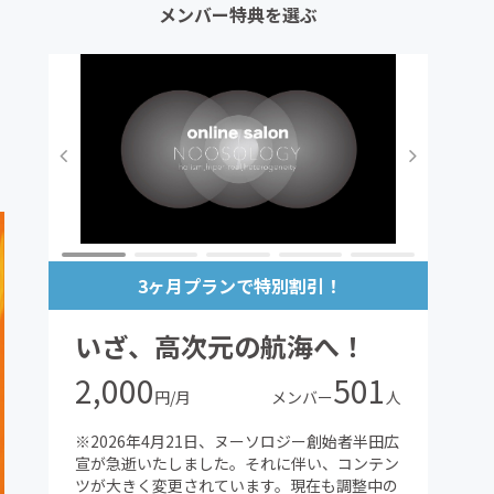
メンバー特典を選ぶ
3ヶ月プランで特別割引！
いざ、高次元の航海へ！
2,000
501
円/月
メンバー
人
※2026年4月21日、ヌーソロジー創始者半田広
宣が急逝いたしました。それに伴い、コンテン
ツが大きく変更されています。現在も調整中の