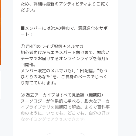
ため、詳細は最新のアクティビティよりご覧く
ださい。
■メンバーには3つの特典で、意識進化をサポ
ート！
① 月4回のライブ配信 + メルマガ
初心者向けからエキスパート向けまで、幅広い
テーマでお届けするオンラインライブを毎月5
回開催。
メンバー限定のメルマガも月１回配信。“もう
ひとりのあなた”を、ご自身のペースでじっく
り育てていけます。
② 過去アーカイブはすべて見放題（無期限）
ヌーソロジーが体系的に学べる、膨大なアーカ
イブライブラリを無期限で解放。まるで百科事
典のように、いつでも、どこでも、自分の好き
なタイミングでアクセスできます。
③ メンバー限定Discordコミュニティ