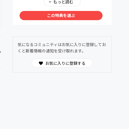
メンバー同士で、深く、安心して語り合える場
もっと読む
を用意しました。ヌーソロジーの世界観に共鳴
する仲間たちが集う24時間オープンの対話空
この特典を選ぶ
間。
わからないことは気軽に質問OK。日常的に気
づきや学びを共有できます。
気になるコミュニティはお気に入りに登録してお
くと新着情報の通知を受け取れます。
お気に入りに登録する