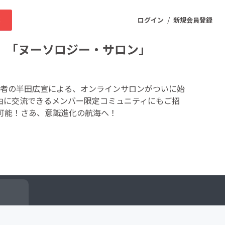
/
求
ログイン
新規会員登録
 「ヌーソロジー・サロン」
ニティ
者の半田広宣による、オンラインサロンがついに始
由に交流できるメンバー限定コミュニティにもご招
可能！さあ、意識進化の航海へ！
プロダクト
ファッション
スポーツ
ケア
まちづくり・地域活性化
ー