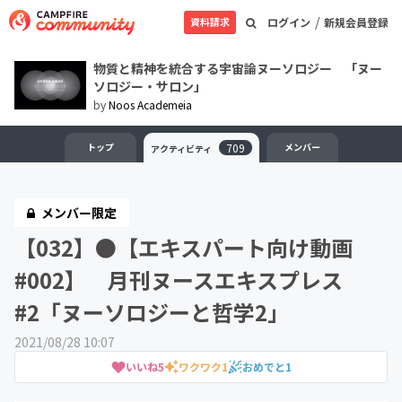
/
資料請求
ログイン
新規会員登録
物質と精神を統合する宇宙論ヌーソロジー 「ヌー
ソロジー・サロン」
by
Noos Academeia
トップ
709
メンバー
アクティビティ
メンバー限定
【032】●【エキスパート向け動画
#002】 月刊ヌースエキスプレス
#2「ヌーソロジーと哲学2」
2021/08/28 10:07
いいね
5
ワクワク
1
おめでと
1