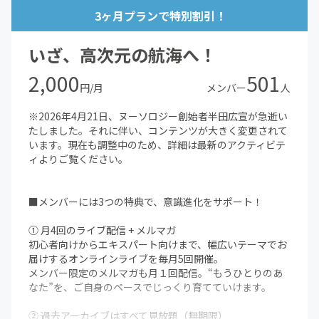
3ヶ月プランで特別割引！
いざ、高次元の航海へ！
2,000
501
円/月
メンバー
人
※2026年4月21日、ヌーソロジー創始者半田広宣が急逝い
たしました。それに伴い、コンテンツが大きく変更されて
います。現在も調整中のため、詳細は最新のアクティビテ
ィよりご覧ください。
■メンバーには3つの特典で、意識進化をサポート！
① 月4回のライブ配信 + メルマガ
初心者向けからエキスパート向けまで、幅広いテーマでお
届けするオンラインライブを毎月5回開催。
メンバー限定のメルマガも月１回配信。“もうひとりのあ
なた”を、ご自身のペースでじっくり育てていけます。
② 過去アーカイブはすべて見放題（無期限）