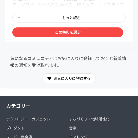
ヌーソロジーが体系的に学べる、膨大なアーカイブライブ
ラリを無期限で解放。まるで百科事典のように、いつで
も、どこでも、自分の好きなタイミングでアクセスできま
もっと読む
す。
この特典を選ぶ
③ メンバー限定Discordコミュニティ
メンバー同士で、深く、安心して語り合える場を用意しま
した。ヌーソロジーの世界観に共鳴する仲間たちが集う24
時間オープンの対話空間。
気になるコミュニティはお気に入りに登録しておくと新着情
わからないことは気軽に質問OK。日常的に気づきや学び
報の通知を受け取れます。
を共有できます。
お気に入りに登録する
カテゴリー
テクノロジー・ガジェット
まちづくり・地域活性化
プロダクト
音楽
フード・飲食店
チャレンジ