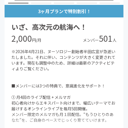
3ヶ月プランで特別割引！
いざ、高次元の航海へ！
2,000
501
円/月
メンバー
人
※2026年4月21日、ヌーソロジー創始者半田広宣が急逝い
たしました。それに伴い、コンテンツが大きく変更されて
います。現在も調整中のため、詳細は最新のアクティビテ
ィよりご覧ください。
■メンバーには3つの特典で、意識進化をサポート！
① 月4回のライブ配信 + メルマガ
初心者向けからエキスパート向けまで、幅広いテーマでお
届けするオンラインライブを毎月5回開催。
メンバー限定のメルマガも月１回配信。“もうひとりのあ
なた”を、ご自身のペースでじっくり育てていけます。