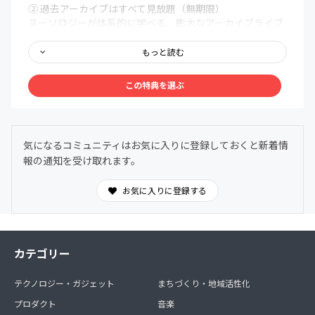
② 過去アーカイブはすべて見放題（無期限）
ヌーソロジーが体系的に学べる、膨大なアーカイブライブ
ラリを無期限で解放。まるで百科事典のように、いつで
も、どこでも、自分の好きなタイミングでアクセスできま
もっと読む
す。
この特典を選ぶ
③ メンバー限定Discordコミュニティ
メンバー同士で、深く、安心して語り合える場を用意しま
した。ヌーソロジーの世界観に共鳴する仲間たちが集う24
時間オープンの対話空間。
気になるコミュニティはお気に入りに登録しておくと新着情
わからないことは気軽に質問OK。日常的に気づきや学び
報の通知を受け取れます。
を共有できます。
お気に入りに登録する
カテゴリー
テクノロジー・ガジェット
まちづくり・地域活性化
プロダクト
音楽