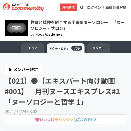
/
資料請求
ログイン
新規会員登録
物質と精神を統合する宇宙論ヌーソロジー 「ヌー
ソロジー・サロン」
by
Noos Academeia
トップ
709
メンバー
アクティビティ
メンバー限定
【021】●【エキスパート向け動画
#001】 月刊ヌースエキスプレス#1
「ヌーソロジーと哲学 1」
2021/07/24 08:08
いいね
12
ワクワク
2
おめでと
2