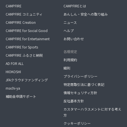
CAMPFIRE
CAMPFIREとは
CAMPFIRE コミュニティ
あんしん・安全への取り組み
CAMPFIRE Creation
ニュース
CAMPFIRE for Social Good
ヘルプ
CAMPFIRE for Entertainment
お問い合わせ
CAMPFIRE for Sports
各種規定
CAMPFIRE ふるさと納税
利用規約
AD FOR ALL
細則
HIOKOSHI
プライバシーポリシー
JFAクラウドファンディング
特定商取引法に基づく表記
machi-ya
情報セキュリティ方針
補助金申請サポート
反社基本方針
カスタマーハラスメントに対する考え
方
クッキーポリシー