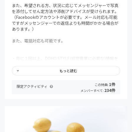
また、希望される方、状況に応じてメッセンジャーで写真
を添付してせん定方法や添削アドバイスが受けられます。
（Facebookのアカウントが必要です。メール対応も可能
ですがメッセンジャーでの返信よりも時間がかかる場合が
あります。）
また、電話対応も可能です。
・月に１回以上、DOHO STYLE(経営農業に必要な)情報を
動画配信します（動画はLIVE配信、もしくは収録を配信予
定）
もっと読む
※動画は次回配信日の前日までアーカイブされてその後消
去されます。
1件
この特典:
限定アクティビティ
※動画生配信時は、道法正徳が直接メンバーの質問に答え
234件
メンバーすべて:
る回もございます。
・月に１回、季節・時期にあった情報、必要な農作業のポ
イント解説をお届けします。
※道法正徳が繁忙期は配信が翌月にズレる可能性がござい
ます。