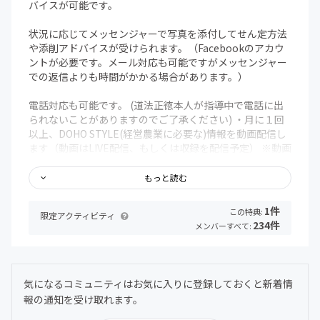
バイスが可能です。
状況に応じてメッセンジャーで写真を添付してせん定方法
や添削アドバイスが受けられます。（Facebookのアカウ
ントが必要です。メール対応も可能ですがメッセンジャー
での返信よりも時間がかかる場合があります。）
電話対応も可能です。 (道法正徳本人が指導中で電話に出
られないことがありますのでご了承ください) ・月に１回
以上、DOHO STYLE(経営農業に必要な)情報を動画配信し
ます（動画はLIVE配信、もしくは収録を配信予定） ※動画
は次回配信日の前日までアーカイブされてその後消去され
ることがあります。 ※動画生配信時は、道法正徳が直接メ
もっと読む
ンバーの質問に答える回もございます。
1件
この特典:
限定アクティビティ
・月に１回、季節・時期にあった情報、必要な農作業のポ
234件
メンバーすべて:
イント解説をお届けします。 ※道法正徳が繁忙期は配信が
翌月にズレる可能性がございます。 ・メンバー同士の交流
が測れるfacebook非公開グループにご招待いたします。
気になるコミュニティはお気に入りに登録しておくと新着情
※すでに1,000円コースでご参加の方が切り替える場合、
報の通知を受け取れます。
一旦1,000円コースを退会した後に6,000円コースを選んで
いただけます。（その月に発生した1,000円は返金出来ま