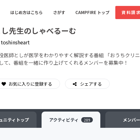
はじめ方はこちら
さがす
CAMPFIRE トップ
資料請
とし先生のしゃべるーむ
y
toshinsheart
すめのコミュニティ
人気のコミュニティ
新着のコミュ
役医師としが医学をわかりやすく解説する番組 「おうちクリ
して、番組を一緒に作り上げてくれるメンバーを募集中！
音楽
舞台・パフォーマンス
お気に入りに登録する
シェアする
ゲーム・サービス開発
フード・飲食店
書籍・雑誌出版
アニメ・漫画
ソーシャルグッド
ビューティー・ヘルス
ュニティ
トップ
アクティビティ
メンバ
289