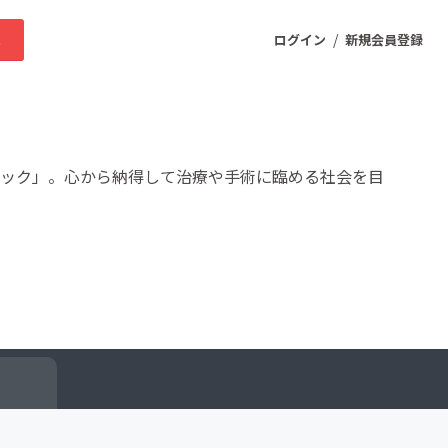
/
求
ログイン
新規会員登録
ニティ
ニック」。心から納得して治療や手術に臨める社会を目
プロダクト
ファッション
スポーツ
ケア
まちづくり・地域活性化
ー