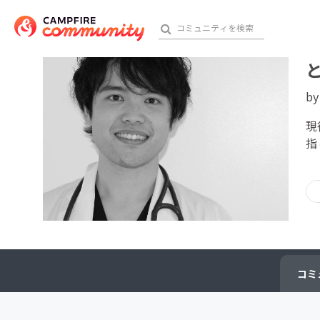
b
おす
現
指
アート・写真
テクノロジー・ガジェット
映像・映画
ビジネス・起業
コミ
チャレンジ