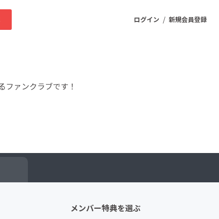
/
求
ログイン
新規会員登録
ニティ
るファンクラブです！
プロダクト
ファッション
スポーツ
ー
ケア
まちづくり・地域活性化
メンバー特典を選ぶ