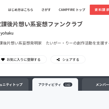
はじめ方はこちら
さがす
CAMPFIRE トップ
資料請
放課後片想い系妄想ファンクラブ
y
yohaku
すめのコミュニティ
人気のコミュニティ
新着のコミュ
課後片想い系妄想発明家 たいがー・りーの創作活動を支援す
お気に入りに登録する
音楽
シェアする
舞台・パフォーマンス
ゲーム・サービス開発
フード・飲食店
書籍・雑誌出版
アニメ・漫画
ュニティ
トップ
アクティビティ
メンバ
142
ソーシャルグッド
ビューティー・ヘルス