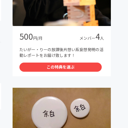
500
4
円/月
メンバー
人
たいがー・りーの放課後片想い系妄想発明の活
動レポートをお届け致します！
この特典を選ぶ