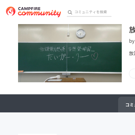
b
おす
放
アート・写真
テクノロジー・ガジェット
映像・映画
コミ
ビジネス・起業
チャレンジ