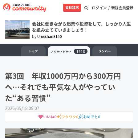
/
資料請求
ログイン
新規会員登録
会社に働きながら起業や投資をして、しっかり人生
を組み立てていきましょう！
by
Umechan3150
トップ
1618
メンバー
アクティビティ
第3回 年収1000万円から300万円
へ…それでも平気な人がやってい
た“ある習慣”
2026/05/18 09:07
いいね
0
ワクワク
0
おめでと
0