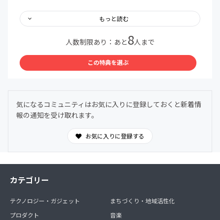
（３）
私が会員になっていますヨットクラブのヨット試乗をご提
もっと読む
供します。
8
※滋賀の琵琶湖に来れる方で日程を合わせられる方に限り
人数制限あり：あと
人まで
ます。移動する
交通費や飲食などはご自身でご負担願います。冬場はあり
この特典を選ぶ
ません。不定期です。
（４）
私が会員になっているリゾート施設宿泊を不定期ですが宿
気になるコミュニティはお気に入りに登録しておくと新着情
泊を提供いたします。
報の通知を受け取れます。
私が同行必須になります。
※全国に6か所ほどございます。こられる方の場所など私
とメンバーの多数決に
お気に入りに登録する
なりますので日程や移動が合わせられる方に限ります。
（５）
ご自身の現在の状況など教えていただき毎月1回ですが進
カテゴリー
捗に合わせ、初回のみ
1時間、2回目以降30分のコンサルを継続してご提供いたし
テクノロジー・ガジェット
まちづくり・地域活性化
ます。
※ご自身の状況を把握するため、事前にヒアリングシート
プロダクト
音楽