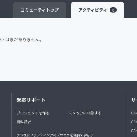
CAMPFIRE for Social Good
CAMPFIRE Creation
コミュニティ
トップ
アクティビティ
0
ティはまだありません。
起案サポート
サ
プロジェクトを作る
スタッフに相談する
CA
資料請求
CA
CAM
クラウドファンディングのノウハウを無料で学ぼう