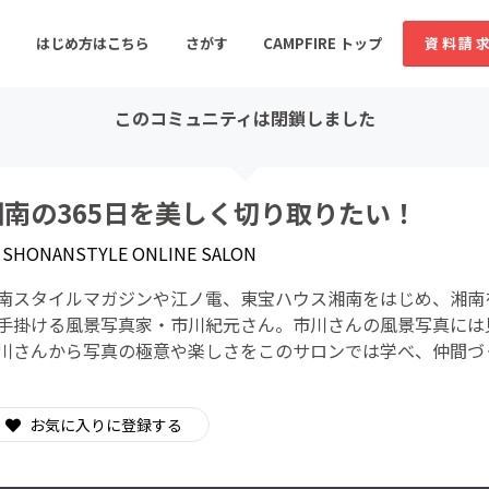
はじめ方はこちら
さがす
CAMPFIRE トップ
資料請
このコミュニティは閉鎖しました
すめのコミュニティ
人気のコミュニティ
新着のコミュ
湘南の365日を美しく切り取りたい！
y
SHONANSTYLE ONLINE SALON
音楽
舞台・パフォーマンス
南スタイルマガジンや江ノ電、東宝ハウス湘南をはじめ、湘南
ゲーム・サービス開発
フード・飲食店
手掛ける風景写真家・市川紀元さん。市川さんの風景写真には
川さんから写真の極意や楽しさをこのサロンでは学べ、仲間づ
書籍・雑誌出版
アニメ・漫画
ソーシャルグッド
ビューティー・ヘルス
お気に入りに登録する