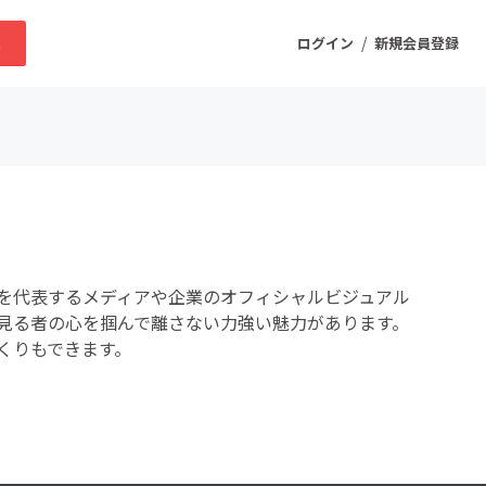
/
求
ログイン
新規会員登録
ニティ
プロダクト
を代表するメディアや企業のオフィシャルビジュアル
ファッション
見る者の心を掴んで離さない力強い魅力があります。
くりもできます。
スポーツ
ケア
まちづくり・地域活性化