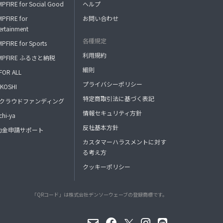
PFIRE for Social Good
ヘルプ
PFIRE for
お問い合わせ
ertainment
各種規定
PFIRE for Sports
利用規約
MPFIRE ふるさと納税
細則
FOR ALL
プライバシーポリシー
KOSHI
特定商取引法に基づく表記
FAクラウドファンディング
情報セキュリティ方針
hi-ya
反社基本方針
助金申請サポート
カスタマーハラスメントに対す
る考え方
クッキーポリシー
「QRコード」は株式会社デンソーウェーブの登録商標です。