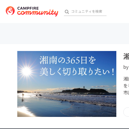
おす
b
アート・写真
湘
テクノロジー・ガジェット
を
市
映像・映画
ビジネス・起業
チャレンジ