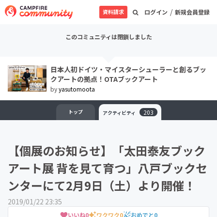
/
資料請求
ログイン
新規会員登録
このコミュニティは閉鎖しました
日本人初ドイツ・マイスターシューラーと創るブッ
クアートの拠点！OTAブックアート
by
yasutomoota
トップ
203
アクティビティ
【個展のお知らせ】「太田泰友ブック
アート展 背を見て育つ」八戸ブックセ
ンターにて2月9日（土）より開催！
2019/01/22 23:35
いいね
0
ワクワク
0
おめでと
0