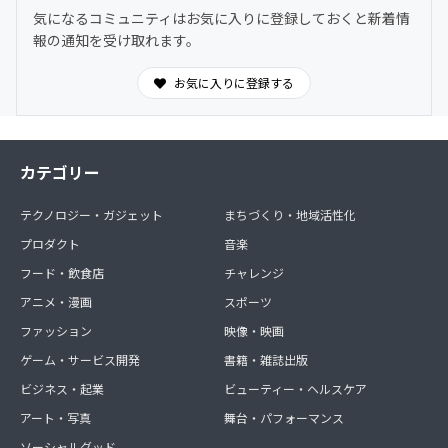
気になるコミュニティはお気に入りに登録しておくと新着情
【備考欄の入力方法】
報の通知を受け取れます。
備考欄には、以下の内容をご入力ください。
１．お名前（ハンドルネーム可）
お気に入りに登録する
２．掲載用のお名前／団体名（名前掲載を希望する場合の
み）
３．応援メッセージ
４．肌着の寄贈先のご希望
カテゴリー
※１は必須項目です。差し支えなければ、なるべく本名の
テクノロジー・ガジェット
まちづくり・地域活性化
記載をお願いいたします。
※応援メッセージは、内容によって掲載できない場合があ
プロダクト
音楽
りますのでご了承ください。
フード・飲食店
チャレンジ
アニメ・漫画
スポーツ
【その他】
・寄贈する肌着の種類・サイズ・色はお任せください。
ファッション
映像・映画
・寄贈先のご希望をいただいた場合は、くるむよりご指定
ゲーム・サービス開発
書籍・雑誌出版
の医療機関様へ問い合わせをさせていただきます。
ご希望者様のお名前は匿名といたしますので、お世話にな
ビジネス・起業
ビューティー・ヘルスケア
った病院やご近所の病院など、安心してご希望をお寄せく
アート・写真
舞台・パフォーマンス
ださい。
（医療機関のご事情によって、残念ながらご希望に沿えな
ソーシャルグッド