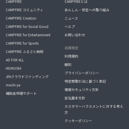
CAMPFIRE
CAMPFIREとは
CAMPFIRE コミュニティ
あんしん・安全への取り組み
CAMPFIRE Creation
ニュース
CAMPFIRE for Social Good
ヘルプ
CAMPFIRE for Entertainment
お問い合わせ
CAMPFIRE for Sports
各種規定
CAMPFIRE ふるさと納税
利用規約
AD FOR ALL
細則
HIOKOSHI
プライバシーポリシー
JFAクラウドファンディング
特定商取引法に基づく表記
machi-ya
情報セキュリティ方針
補助金申請サポート
反社基本方針
カスタマーハラスメントに対する考え
方
クッキーポリシー