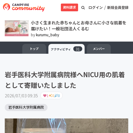
/
資料請求
ログイン
新規会員登録
小さく生まれた赤ちゃんとお母さんに小さな肌着を
届けたい！一般社団法人くるむ
by
kurumu_baby
トップ
31
メンバー
アクティビティ
岩手医科大学附属病院様へNICU用の肌着
として寄贈いたしました
2026/07/03 09:35
1
0
0
岩手医科大学附属病院