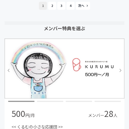
1
2
3
4
メンバー特典を選ぶ
500
28
円/月
メンバー
人
<< くるむの小さな応援団 >>