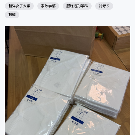
和洋女子大学
家政学部
服飾造形学科
背守り
刺繍