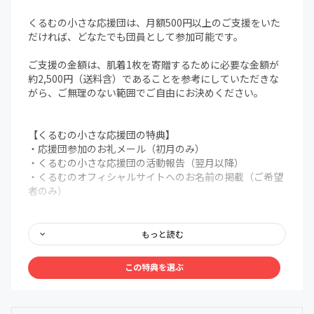
くるむの小さな応援団は、月額500円以上のご支援をいた
だければ、どなたでも団員として参加可能です。
ご支援の金額は、肌着1枚を寄贈するために必要な金額が
約2,500円（送料含）であることを参考にしていただきな
がら、ご無理のない範囲でご自由にお決めください。
【くるむの小さな応援団の特典】
・応援団参加のお礼メール（初月のみ）
・くるむの小さな応援団の活動報告（翌月以降）
・くるむのオフィシャルサイトへのお名前の掲載（ご希望
者のみ）
【応援活動の一例】
・NICU（新生児集中治療室）のある医療機関等への肌着
もっと読む
の寄贈
・小さく生まれた赤ちゃんのご家族のためのコミュニティ
この特典を選ぶ
の運営
・低出生体重児と母親を取り巻く課題に関する調査
・その他、くるむのビジョン達成に必要な活動