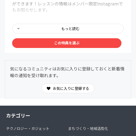
ができます！レッスンの情報はメンバー限定Instagramで
もお知らせします。
・通常2000円のグループレッスンが特別価格1500円で受
けられます。
もっと読む
（特別価格のご利用に回数の制限はございません。）
・グループレッスンは内容により60分～90分のものがあり
この特典を選ぶ
ます（どのグループレッスンも参加費は変わりません）
・レッスン会場は東京都江戸川区船堀のT Dance
Productionです（万が一変更の場合はご連絡いたしま
す）
気になるコミュニティはお気に入りに登録しておくと新着情
・グループレッスンは過密を避けるため20名以下に制限さ
報の通知を受け取れます。
せていただいております。必ずご予約をお願いいたしま
す。
・予約方法→InstagramのDMからご連絡下さい。
お気に入りに登録する
・当日のお支払い方法は、現金またはpaypay、aupayなど
のQR決済がご利用いただけます。
★メンバー限定のイベントにご招待！
カテゴリー
いつかイベントを主催してみんなで楽しめたらなあと思っ
テクノロジー・ガジェット
まちづくり・地域活性化
ております。