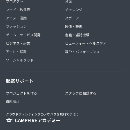
プロダクト
音楽
・コロナ禍のため詳細は決まっておりません。※不定期開
フード・飲食店
チャレンジ
催致します。
アニメ・漫画
スポーツ
・場所 →都内を予定しております。
・人数制限はありません。
ファッション
映像・映画
・メンバーの交通費や滞在費について は、自己負担でお願
ゲーム・サービス開発
書籍・雑誌出版
いします。
ビジネス・起業
ビューティー・ヘルスケア
アート・写真
舞台・パフォーマンス
ソーシャルグッド
起案サポート
プロジェクトを作る
スタッフに相談する
資料請求
クラウドファンディングのノウハウを無料で学ぼう
CAMPFIREアカデミー