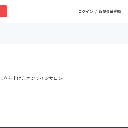
/
求
ログイン
新規会員登録
ニティ
プロダクト
に立ち上げたオンラインサロン。
ファッション
スポーツ
ケア
まちづくり・地域活性化