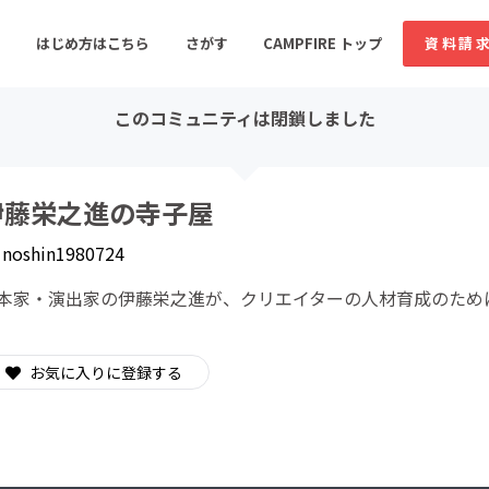
はじめ方はこちら
さがす
CAMPFIRE トップ
資料請
このコミュニティは閉鎖しました
すめのコミュニティ
人気のコミュニティ
新着のコミュ
伊藤栄之進の寺子屋
y
noshin1980724
音楽
舞台・パフォーマンス
本家・演出家の伊藤栄之進が、クリエイターの人材育成のため
ゲーム・サービス開発
フード・飲食店
書籍・雑誌出版
アニメ・漫画
お気に入りに登録する
ソーシャルグッド
ビューティー・ヘルス