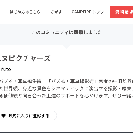
はじめ方はこちら
さがす
CAMPFIRE トップ
資料請
このコミュニティは閉鎖しました
すめのコミュニティ
人気のコミュニティ
新着のコミュ
エヌピクチャーズ
y
Yuto
音楽
舞台・パフォーマンス
バズる！写真編集術」「バズる！写真撮影術」著者の中瀬雄登(Y
ゲーム・サービス開発
フード・飲食店
た世界観、身近な景色をシネマティックに演出する撮影・編集
る価値観と向き合った上達のサポートを心がけます。ぜひ一緒
書籍・雑誌出版
アニメ・漫画
ソーシャルグッド
ビューティー・ヘルス
お気に入りに登録する