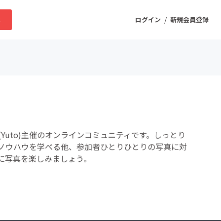
/
求
ログイン
新規会員登録
ニティ
プロダクト
uto)主催のオンラインコミュニティです。しっとり
ファッション
ノウハウを学べる他、参加者ひとりひとりの写真に対
に写真を楽しみましょう。
スポーツ
ケア
まちづくり・地域活性化