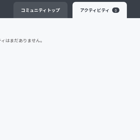
CAMPFIRE for Social Good
CAMPFIRE Creation
コミュニティ
トップ
アクティビティ
0
ティはまだありません。