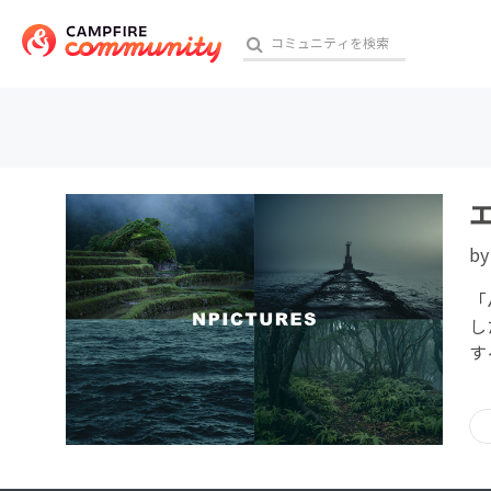
おす
b
アート・写真
「
テクノロジー・ガジェット
し
す
映像・映画
ビジネス・起業
チャレンジ