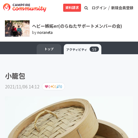
/
資料請求
ログイン
新規会員登録
ヘビー嫉妬er(のらねたサポートメンバーの会)
by
noraneta
トップ
59
アクティビティ
小籠包
2021/11/06 14:12
0
0
0