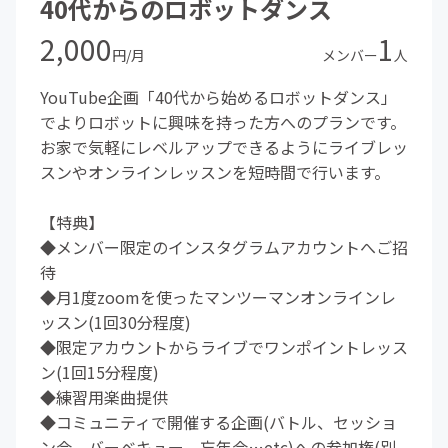
40代からのロボットダンス
2,000
1
円/月
メンバー
人
YouTube企画「40代から始めるロボットダンス」
でよりロボットに興味を持った方へのプランです。
お家で気軽にレベルアップできるようにライブレッ
スンやオンラインレッスンを短時間で行います。
【特典】
◆メンバー限定のインスタグラムアカウントへご招
待
◆月1度zoomを使ったマンツーマンオンラインレ
ッスン(1回30分程度)
◆限定アカウントからライブでワンポイントレッス
ン(1回15分程度)
◆練習用楽曲提供
◆コミュニティで開催する企画(バトル、セッショ
ン会、バーベキュー、忘年会…etc)への参加権(別