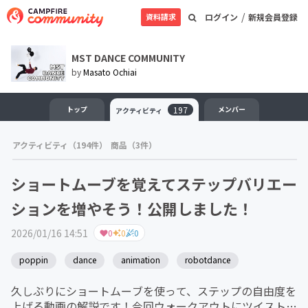
/
資料請求
ログイン
新規会員登録
MST DANCE COMMUNITY
by
Masato Ochiai
トップ
197
メンバー
アクティビティ
アクティビティ（194件）
商品（3件）
ショートムーブを覚えてステップバリエー
ションを増やそう！公開しました！
2026/01/16 14:51
0
0
0
poppin
dance
animation
robotdance
久しぶりにショートムーブを使って、ステップの自由度を
上げる動画の解説です！今回ウォークアウトにツイストを