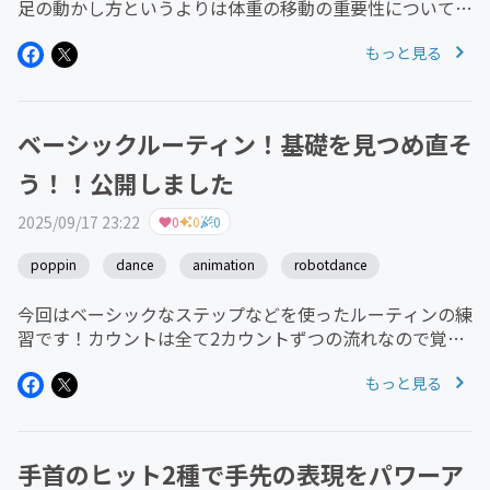
足の動かし方というよりは体重の移動の重要性についてで
す。サーーっというよりフワッと移動する為の動画になっ
もっと見る
ています。ぜひ練習に取り入れてみてください！
ベーシックルーティン！基礎を見つめ直そ
う！！公開しました
2025/09/17 23:22
0
0
0
poppin
dance
animation
robotdance
今回はベーシックなステップなどを使ったルーティンの練
習です！カウントは全て2カウントずつの流れなので覚え
て練習してみてください！ゆっくり体重の移動やシルエッ
もっと見る
トなどを確認していき、最後は自分でカスタマイズして踊
るところまでやってみてくだ...
手首のヒット2種で手先の表現をパワーア