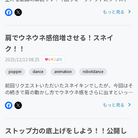
組み合わせることでベーシックな使い方から少し展開のあ
もっと見る
る流れのショートムーブとなってます。ぜひ参考に自分で
色々組み替えてやってみてく...
肩でウネウネ感倍増させる！スネイ
ク！！
2025/12/12 08:25
0
0
0
poppin
dance
animation
robotdance
前回リクエストいただいたスネイキンでしたが、今回はそ
の続きで肩の動かし方でウネウネ感をさらに出すといった
感じの内容で動画作成しました！ぜひ肩の動かし方を覚え
もっと見る
てどんどん深めていきましょう！！
ストップ力の底上げをしよう！！公開し