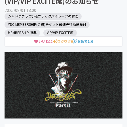
(VIP/VIP EXCITE席)のお知らせ
2025/08/01 18:00
シャドウブラウン&ブラックパイレーツの冒険
YDC MEMBERSHIP(会員)チケット最速先行抽選受付
MEMBERSHIP 特典
VIP/VIP EXCITE席
いいね
11
ワクワク
0
おめでと
0