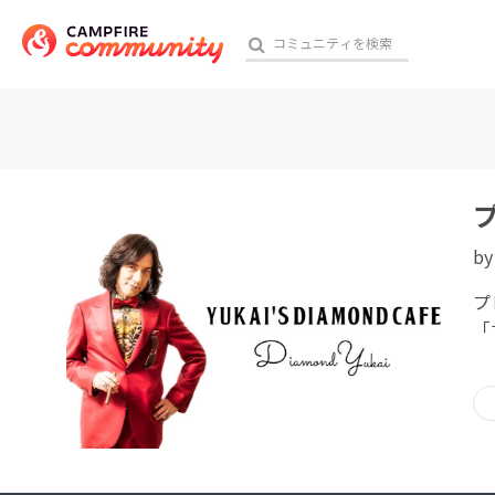
おす
プ
b
アート・写真
プ
テクノロジー・ガジェット
「
映像・映画
ビジネス・起業
チャレンジ