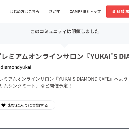
はじめ方はこちら
さがす
CAMPFIRE トップ
資料請
このコミュニティは閉鎖しました
すめのコミュニティ
人気のコミュニティ
新着のコミュ
レミアムオンラインサロン『YUKAI'S DIA
y
diamondyukai
音楽
舞台・パフォーマンス
レミアムオンラインサロン『YUKAI'S DIAMOND CAFE』へ
ゲーム・サービス開発
フード・飲食店
サムシングミート」など開催予定！
書籍・雑誌出版
アニメ・漫画
ソーシャルグッド
ビューティー・ヘルス
お気に入りに登録する