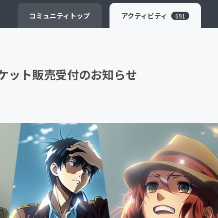
CAMPFIRE for Social Good
CAMPFIRE Creation
コミュニティ
トップ
アクティビティ
691
チケット販売受付のお知らせ