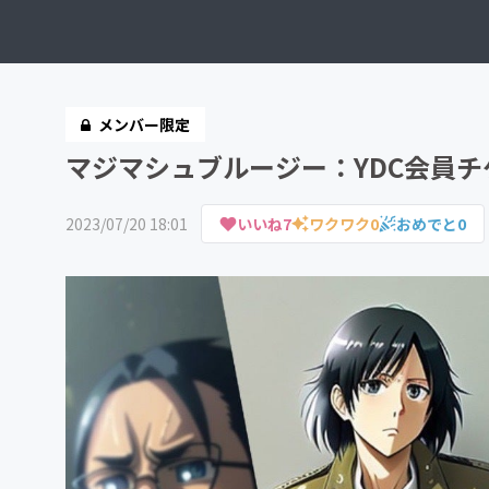
メンバー限定
マジマシュブルージー：YDC会員
2023/07/20 18:01
いいね
7
ワクワク
0
おめでと
0