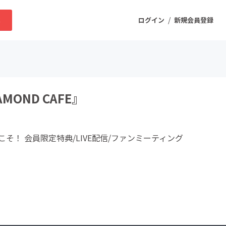
/
求
ログイン
新規会員登録
ニティ
MOND CAFE』
プロダクト
ようこそ！ 会員限定特典/LIVE配信/ファンミーティング
ファッション
スポーツ
ケア
まちづくり・地域活性化