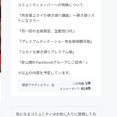
コミュニティメンバーへの特典について
『完全版ユカイの弾き語り講座』〜弾き語リス
トになろう〜
『月一回の会員限定、生配信LIVE』
『プレミアムディナーショー完全版視聴可能』
『ユカイな弾き語りプレミアム版』
『非公開のFacebookグループにご招待！』
※以上の内容を予定しています。
1件
この特典:
限定アクティビティ
614件
メンバーすべて:
気になるコミュニティはお気に入りに登録してお