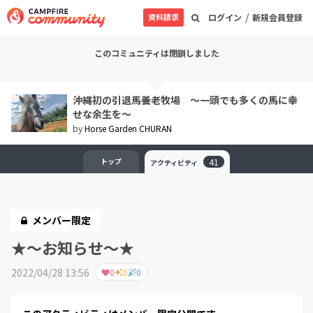
/
資料請求
ログイン
新規会員登録
このコミュニティは閉鎖しました
沖縄初の引退馬養老牧場 ～一頭でも多くの馬に幸
せな余生を～
by
Horse Garden CHURAN
トップ
41
アクティビティ
メンバー限定
★～お知らせ～★
2022/04/28 13:56
0
0
0