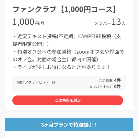
ファンクラブ【1,000円コース】
1,000
13
円/月
メンバー
人
・近況テキスト投稿(不定期、CAMPFIRE投稿（支
援者限定公開））
・特別オフ会への参加資格（zoomオフ会や対面で
のオフ会。対面の場合主に都内で開催）
・ライブが少しお得になるときがあります！
4件
この特典:
限定アクティビティ
0件
メンバーすべて:
この特典を選ぶ
3ヶ月プランで特別割引！