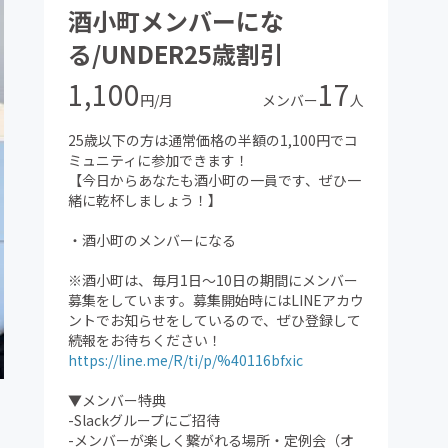
酒小町メンバーにな
る/UNDER25歳割引
1,100
17
円/月
メンバー
人
25歳以下の方は通常価格の半額の1,100円でコ
ミュニティに参加できます！
【今日からあなたも酒小町の一員です、ぜひ一
緒に乾杯しましょう！】
・酒小町のメンバーになる
※酒小町は、毎月1日〜10日の期間にメンバー
募集をしています。募集開始時にはLINEアカウ
ントでお知らせをしているので、ぜひ登録して
続報をお待ちください！
https://line.me/R/ti/p/%40116bfxic
▼メンバー特典
-Slackグループにご招待
-メンバーが楽しく繋がれる場所・定例会（オ