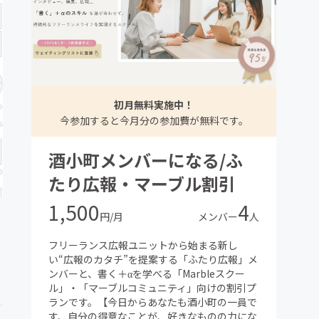
初月無料実施中！
今参加すると今月分の参加費が無料です。
酒小町メンバーになる/ふ
たり広報・マーブル割引
1,500
4
円/月
メンバー
人
フリーランス広報ユニットから始まる新し
い“広報のカタチ”を提案する「ふたり広報」メ
ンバーと、書く＋αを学べる「Marbleスクー
ル」・「マーブルコミュニティ」向けの割引プ
ランです。【今日からあなたも酒小町の一員で
す、自分の得意なことが、好きなものの力にな