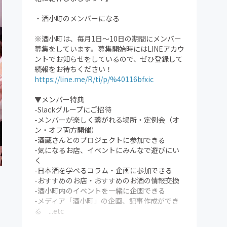
・酒小町のメンバーになる
※酒小町は、毎月1日〜10日の期間にメンバー
募集をしています。募集開始時にはLINEアカウ
ントでお知らせをしているので、ぜひ登録して
続報をお待ちください！
https://line.me/R/ti/p/%40116bfxic
▼メンバー特典
-Slackグループにご招待
-メンバーが楽しく繋がれる場所・定例会（オ
ン・オフ両方開催）
-酒蔵さんとのプロジェクトに参加できる
-気になるお店、イベントにみんなで遊びにい
く
-日本酒を学べるコラム・企画に参加できる
-おすすめのお店・おすすめのお酒の情報交換
-酒小町内のイベントを一緒に企画できる
-メディア「酒小町」の企画、記事作成ができ
る ...etc