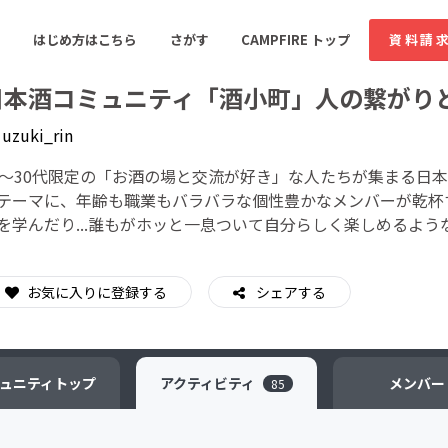
はじめ方はこちら
さがす
CAMPFIRE トップ
資料請
日本酒コミュニティ「酒小町」人の繋がり
y
uzuki_rin
すめのコミュニティ
人気のコミュニティ
新着のコミュ
0〜30代限定の「お酒の場と交流が好き」な人たちが集まる日
テーマに、年齢も職業もバラバラな個性豊かなメンバーが乾杯
を学んだり...誰もがホッと一息ついて自分らしく楽しめるよう
音楽
舞台・パフォーマンス
ゲーム・サービス開発
フード・飲食店
お気に入りに登録する
シェアする
書籍・雑誌出版
アニメ・漫画
ソーシャルグッド
ビューティー・ヘルス
ュニティ
トップ
アクティビティ
メンバー
85