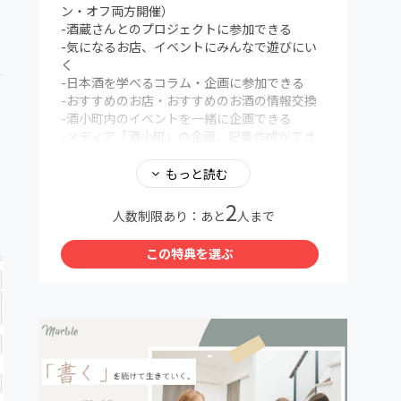
ン・オフ両方開催）
-酒蔵さんとのプロジェクトに参加できる
-気になるお店、イベントにみんなで遊びにい
く
-日本酒を学べるコラム・企画に参加できる
-おすすめのお店・おすすめのお酒の情報交換
-酒小町内のイベントを一緒に企画できる
-メディア「酒小町」の企画、記事作成ができ
る ...etc
もっと読む
※入会後はCAMPFIREから、【CAMPFIREコミ
2
ュニティ】参加完了のお知らせ」というタイト
人数制限あり：あと
人まで
ルのメールの下部にある、オーナーからのメッ
セージに記載している酒小町登録フォームへご
この特典を選ぶ
記入が必要です。登録フォームに必要事項を記
載いただき、確認・申請がとれ次第、入会とな
ります。
※本コミュニティは20代〜30代限定です。