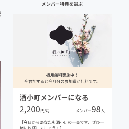
メンバー特典を選ぶ
ボ
初月無料実施中！
今参加すると今月分の参加費が無料です。
酒小町メンバーになる
2,200
98
円/月
メンバー
人
【今日からあなたも酒小町の一員です、ぜひ一
緒に乾杯しましょう！】