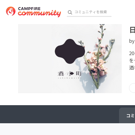
b
おす
2
を
酒
アート・写真
テクノロジー・ガジェット
映像・映画
ビジネス・起業
コミ
チャレンジ