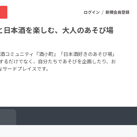
/
求
ログイン
新規会員登録
と日本酒を楽しむ、大人のあそび場
ニティ
本酒コミュニティ『酒小町』「日本酒好きのあそび場」
するだけでなく、自分たちであそびを企画したり、お
なサードプレイスです。
プロダクト
ファッション
スポーツ
ケア
まちづくり・地域活性化