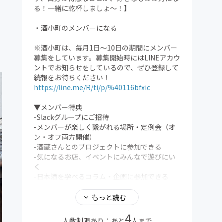
る！一緒に乾杯しましょ〜！】
・酒小町のメンバーになる
※酒小町は、毎月1日〜10日の期間にメンバー
募集をしています。募集開始時にはLINEアカウ
ントでお知らせをしているので、ぜひ登録して
続報をお待ちください！
https://line.me/R/ti/p/%40116bfxic
▼メンバー特典
-Slackグループにご招待
-メンバーが楽しく繋がれる場所・定例会（オ
ン・オフ両方開催）
-酒蔵さんとのプロジェクトに参加できる
-気になるお店、イベントにみんなで遊びにい
く
-日本酒を学べるコラム・企画に参加できる
-おすすめのお店・おすすめのお酒の情報交換
-酒小町内のイベントを一緒に企画できる
もっと読む
-メディア「酒小町」の企画、記事作成ができ
4
る ...etc
人数制限あり：あと
人まで