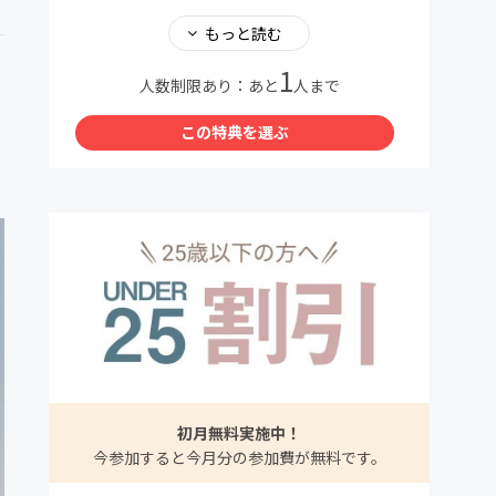
※入会後はCAMPFIREから、【CAMPFIREコミ
ュニティ】参加完了のお知らせ」というタイト
もっと読む
ルのメールの下部にある、オーナーからのメッ
1
セージに記載している酒小町登録フォームへご
人数制限あり：あと
人まで
記入が必要です。登録フォームに必要事項を記
載いただき、確認・申請がとれ次第、入会とな
この特典を選ぶ
ります。
※本コミュニティは20代〜30代限定です。
初月無料実施中！
今参加すると今月分の参加費が無料です。