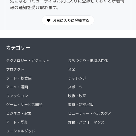
気になるコミュニティはお気に入りに登録しておくと新着情
し込み、確実に書き換えていけます。
報の通知を受け取れます。
現在、聖羅の潜在意識リフォームセッションを受けている
方にもオススメ。
お気に入りに登録する
人のテンションは48時間以内に下がるとされています。宿
題がなかなか続かないという方にも、月１回のセッション
にプラスし日々これを聞くだけで、効果UP☆
カテゴリー
内面を変えて、引き寄せをもっと身近にしていきましょ
テクノロジー・ガジェット
まちづくり・地域活性化
う！
プロダクト
音楽
フード・飲食店
チャレンジ
アニメ・漫画
スポーツ
④全国各地の神社仏閣、観光スポットのご紹介
ファッション
映像・映画
普段はSNSや他では出せない聖羅のプライベートなスピリ
ゲーム・サービス開発
書籍・雑誌出版
チュアルLIFE、様々なパワースポットご紹介動画配信♪
ビジネス・起業
ビューティー・ヘルスケア
アート・写真
舞台・パフォーマンス
ソーシャルグッド