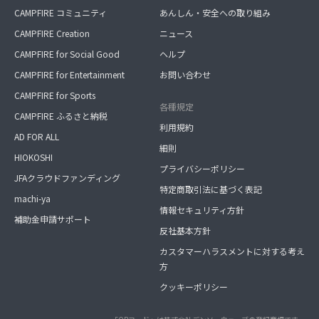
CAMPFIRE コミュニティ
あんしん・安全への取り組み
⑦聖羅の弟子、門下生コーナー
CAMPFIRE Creation
ニュース
●ヴィーガンクッキング
CAMPFIRE for Social Good
ヘルプ
CAMPFIRE for Entertainment
お問い合わせ
●日常に使える英会話
CAMPFIRE for Sports
各種規定
●オラクルカード1枚引き
CAMPFIRE ふるさと納税
利用規約
●セルフラブを高めていくために
AD FOR ALL
細則
HIOKOSHI
●心身を整える瞑想
プライバシーポリシー
JFAクラウドファンディング
特定商取引法に基づく表記
machi-ya
情報セキュリティ方針
補助金申請サポート
反社基本方針
カスタマーハラスメントに対する考え
方
クッキーポリシー