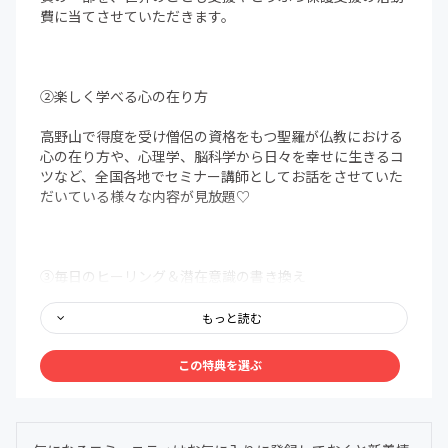
費に当てさせていただきます。
②楽しく学べる心の在り方
高野山で得度を受け僧侶の資格をもつ聖羅が仏教における
心の在り方や、心理学、脳科学から日々を幸せに生きるコ
ツなど、全国各地でセミナー講師としてお話をさせていた
だいている様々な内容が見放題♡
③毎日のヒーリング＆潜在意識の書き換え
スピリチュアルアイテムを使った特別なヒーリングと一緒
もっと読む
に、聖羅の得意な言霊を込めたアファメーション。
この特典を選ぶ
潜在意識を変えていくには半年はかかると言われていま
す。
毎日この動画を流し聞くだけで、ことばを潜在意識に落と