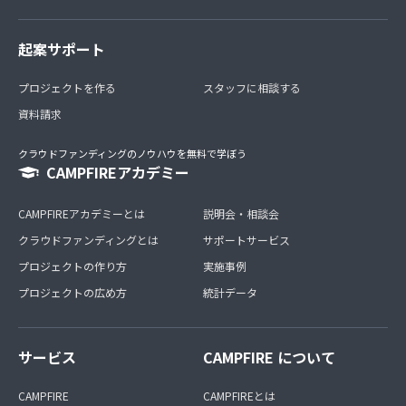
⑤たのしくおしゃれで学べるライトワーカー向けWEBコン
テンツ
起案サポート
聖羅ならではの目線で現代のスピリチュアルなミニ動画を
プロジェクトを作る
スタッフに相談する
お届け
資料請求
(祝詞や真言動画、言霊について、自分にあった神社仏閣の
選び方など、その他盛りだくさん)
クラウドファンディングのノウハウを無料で学ぼう
CAMPFIREアカデミー
CAMPFIREアカデミーとは
説明会・相談会
クラウドファンディングとは
サポートサービス
⑥聖羅へ質問コーナー
プロジェクトの作り方
実施事例
定期的に皆様から質問アンケートを取り、スピリチュアル
プロジェクトの広め方
統計データ
から日常、子育てやパートナーシップ、様々な疑問や質問
に聖羅がお答えしていきます。
サービス
CAMPFIRE について
CAMPFIRE
CAMPFIREとは