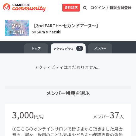
/
資料請求
ログイン
新規会員登録
【2nd EARTH〜セカンドアース〜】
by
Seira Minazuki
トップ
0
メンバー
アクティビティ
アクティビティはまだありません。
メンバー特典を選ぶ
3,000
37
円/月
メンバー
人
①こちらのオンラインサロンで皆さまから頂きました月会
費の一部を、世界のこども支援やどうぶつ保護支援の活動