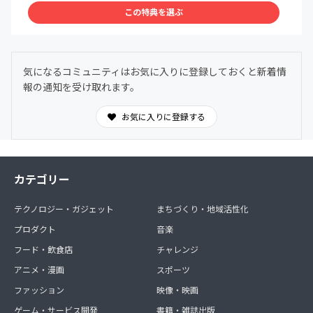
この特典を選ぶ
・グレパーのオーナーや管理人の日々の出来事、グレパー
で今後考えているイベントなどの事前共有をサロン内でさ
せていただきます。こちら、限定アクティビティにて共有
致します。
気になるコミュニティはお気に入りに登録しておくと新着情
報の通知を受け取れます。
・トークショーや音楽ライブなど開催する際は、サロンメ
ンバーさんにまず情報を共有させていただきます。こちら
もまた、限定アクティビティにて共有致します。
お気に入りに登録する
カテゴリー
テクノロジー・ガジェット
まちづくり・地域活性化
プロダクト
音楽
フード・飲食店
チャレンジ
アニメ・漫画
スポーツ
ファッション
映像・映画
ゲーム・サービス開発
書籍・雑誌出版