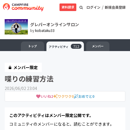
/
資料請求
ログイン
新規会員登録
グレパーオンラインサロン
by
kobataku33
トップ
712
メンバー
アクティビティ
メンバー限定
喋りの練習方法
2026/06/02 23:04
いいね
2
ワクワク
0
おめでと
0
このアクティビティはメンバー限定公開です。
コミュニティのメンバーになると、読むことができます。