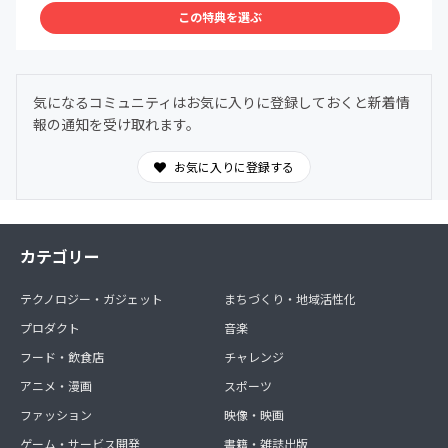
この特典を選ぶ
・グレパーのオーナーや管理人の日々の出来事、グレパー
で今後考えているイベントなどの事前共有をサロン内でさ
せていただきます。こちら、限定アクティビティにて共有
致します。
気になるコミュニティはお気に入りに登録しておくと新着情
報の通知を受け取れます。
・トークショーや音楽ライブなど開催する際は、サロンメ
ンバーさんにまず情報を共有させていただきます。こちら
もまた、限定アクティビティにて共有致します。
お気に入りに登録する
カテゴリー
テクノロジー・ガジェット
まちづくり・地域活性化
プロダクト
音楽
フード・飲食店
チャレンジ
アニメ・漫画
スポーツ
ファッション
映像・映画
ゲーム・サービス開発
書籍・雑誌出版