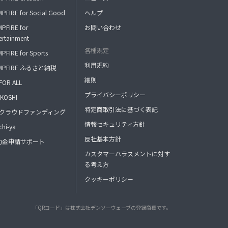
PFIRE for Social Good
ヘルプ
PFIRE for
お問い合わせ
ertainment
各種規定
PFIRE for Sports
利用規約
MPFIRE ふるさと納税
細則
FOR ALL
プライバシーポリシー
KOSHI
特定商取引法に基づく表記
FAクラウドファンディング
情報セキュリティ方針
hi-ya
反社基本方針
助金申請サポート
カスタマーハラスメントに対す
る考え方
クッキーポリシー
「QRコード」は株式会社デンソーウェーブの登録商標です。