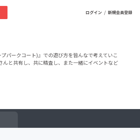
/
求
ログイン
新規会員登録
ニティ
 (グレープパークコート)』での遊び方を皆んなで考えていこ
皆さんと共有し、共に精査し、また一緒にイベントなど
プロダクト
ファッション
スポーツ
ケア
まちづくり・地域活性化
ー