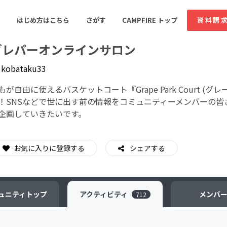
はじめ方はこちら
さがす
CAMPFIRE トップ
資料請
グレパーオンラインサロン
y
kobataku33
すめのコミュニティ
人気のコミュニティ
新着のコミュ
もが自由に使えるバスケットコート『Grape Park Court
！SNSなどで世に出す前の情報をコミュニティーメンバーの
企画していきたいです。
音楽
舞台・パフォーマンス
ゲーム・サービス開発
フード・飲食店
お気に入りに登録する
シェアする
書籍・雑誌出版
アニメ・漫画
ソーシャルグッド
ビューティー・ヘルス
ュニティ
トップ
アクティビティ
メンバ
712