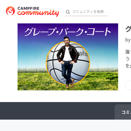
b
おす
誰
う
を
アート・写真
テクノロジー・ガジェット
映像・映画
ビジネス・起業
コミ
チャレンジ