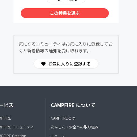
・トークショーや音楽ライブなど開催する際
は、サロンメンバーさんにまず情報を共有させ
この特典を選ぶ
ていただきます。こちらもまた、限定アクティ
ビティにて共有致します。
気になるコミュニティはお気に入りに登録してお
くと新着情報の通知を受け取れます。
お気に入りに登録する
ービス
CAMPFIRE について
MPFIRE
CAMPFIREとは
MPFIRE コミュニティ
あんしん・安全への取り組み
PFIRE Creation
ニュース