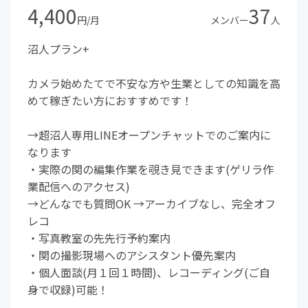
4,400
37
円/月
メンバー
人
沼人プラン+
カメラ始めたてで不安な方や生業としての知識を高
めて稼ぎたい方におすすめです！
→超沼人専用LINEオープンチャットでのご案内に
なります
・実際の関の編集作業を覗き見できます(ゲリラ作
業配信へのアクセス)
→どんなでも質問OK →アーカイブなし、完全オフ
レコ
・写真教室の先先行予約案内
・関の撮影現場へのアシスタント優先案内
・個人面談(月１回１時間)、レコーディング(ご自
身で収録)可能！